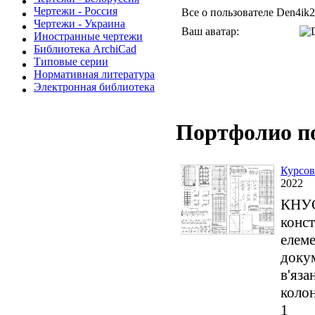
Чертежи - Россия
Все о пользователе Den4ik2
Чертежи - Украина
Ваш аватар:
Иностранные чертежи
Библиотека ArchiCad
Типовые серии
Нормативная литература
Электронная библиотека
Портфолио п
Курсов
2022
КНУСА
конст
елеме
докум
в'яза
колон
1