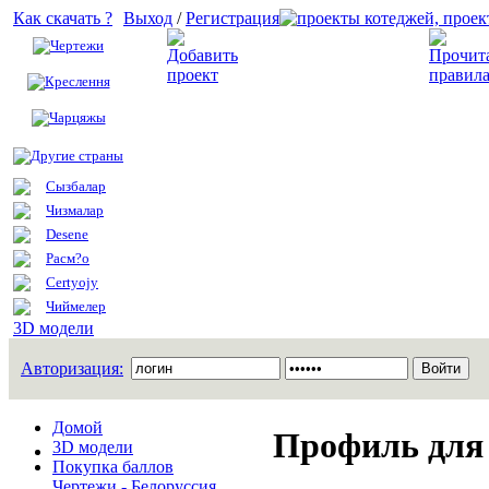
Как скачать ?
Выход
/
Регистрация
Чертежи
Добавить проект
Креслення
Чарцяжы
Другие страны
Сызбалар
Чизмалар
Desene
Расм?о
Certyojy
Чиймелер
3D модели
Авторизация:
Домой
Профиль для 
3D модели
Покупка баллов
Чертежи - Белоруссия