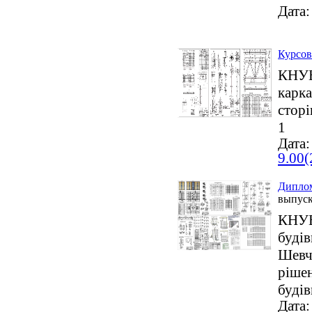
Дата:
Курсов
КНУБА
карка
сторі
1
Дата:
9.00(
Диплом
выпус
КНУБА
будів
Шевче
рішен
будів
Дата: