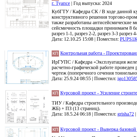
г. Туапсе
|
Год выпуска:
2024
КубГТУ / Кафедра СК / В ходе данной 
конструктивного решения торгово-промы
также разработаны антисейсмические ме
сейсмичность площадки принимаем 8 балл
разрез 1-1, разрез 2-2, разрез 3-3 разрез 4
Дата: 12.10.25 15:08 |
Поместил:
PUPS1
Контрольная работа - Проектирова
ИрГУПС / Кафедра «Эксплуатация желез
расчетно-графической работе проведен 
чертеж (поперечного сечения тоннельно
Дата: 25.9.24 08:55 |
Поместил:
igo13058
Курсовой проект - Усиление строи
ТИУ / Кафедра строительного производс
ЖБ) + ПЗ (13 страниц).
Дата: 18.5.24 06:18 |
Поместил:
grisha72
Курсовой проект - Выверка базовой