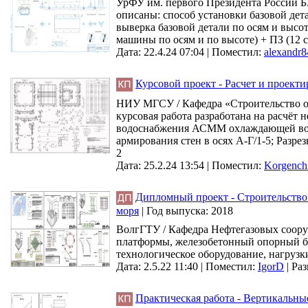
УрФУ им. первого Президента России Б.
описаны: способ установки базовой дет
выверка базовой детали по осям и высот
машины по осям и по высоте) + ПЗ (12 
Дата: 22.4.24 07:04 |
Поместил:
alexandr
Курсовой проект - Расчет и проект
НИУ МГСУ / Кафедра «Строительство об
курсовая работа разработана на расчёт
водоснабжения АСММ охлаждающей водо
армирования стен в осях А-Г/1-5; Разрез
2
Дата: 25.2.24 13:54 |
Поместил:
Korgench
Дипломный проект - Строительство
моря
|
Год выпуска:
2018
ВолгГТУ / Кафедра Нефтегазовых сооруж
платформы, железобетонный опорный бло
технологическое оборудование, нагрузк
Дата: 2.5.22 11:40 |
Поместил:
IgorD
|
Раз
Практическая работа - Вертикальн