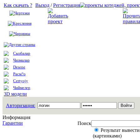
Как скачать ?
Выход
/
Регистрация
Чертежи
Добавить проект
Креслення
Чарцяжы
Другие страны
Сызбалар
Чизмалар
Desene
Расм?о
Certyojy
Чиймелер
3D модели
Авторизация:
Информация
Гарантии
Поиск
Результат вывести
(картинками)