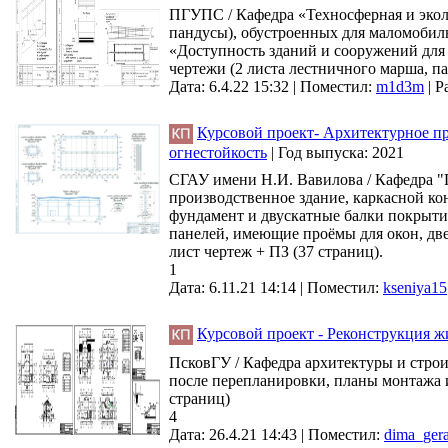
ПГУПС / Кафедра «Техносферная и экол
пандусы), обустроенных для маломобиль
«Доступность зданий и сооружений для 
чертежи (2 листа лестничного марша, па
Дата: 6.4.22 15:32 |
Поместил:
m1d3m
|
Р
Курсовой проект- Архитектурное пр
огнестойкость
|
Год выпуска:
2021
СГАУ имени Н.И. Вавилова / Кафедра "П
производственное здание, каркасной к
фундамент и двускатные балки покрыти
панелей, имеющие проёмы для окон, две
лист чертеж + ПЗ (37 страниц).
1
Дата: 6.11.21 14:14 |
Поместил:
kseniya15
Курсовой проект - Реконструкция ж
ПсковГУ / Кафедра архитектуры и строи
после перепланировки, планы монтажа и 
страниц)
4
Дата: 26.4.21 14:43 |
Поместил:
dima_ger