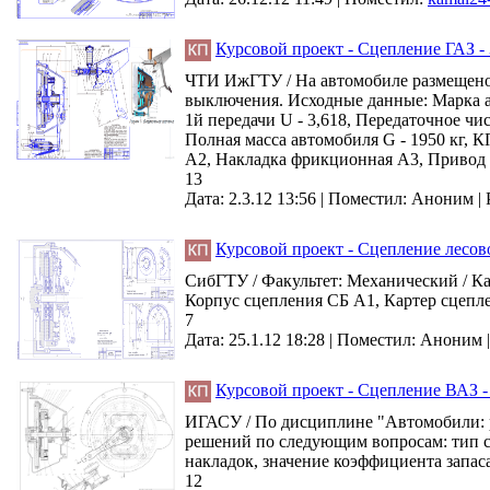
Курсовой проект - Сцепление ГАЗ -
ЧТИ ИжГТУ / На автомобиле размещено 
выключения. Исходные данные: Марка а
1й передачи U - 3,618, Передаточное чи
Полная масса автомобиля G - 1950 кг, К
А2, Накладка фрикционная А3, Привод 
13
Дата: 2.3.12 13:56 |
Поместил:
Аноним
|
Курсовой проект - Сцепление лесов
СибГТУ / Факультет: Механический / Ка
Корпус сцепления СБ А1, Картер сцепл
7
Дата: 25.1.12 18:28 |
Поместил:
Аноним
Курсовой проект - Сцепление ВАЗ -
ИГАСУ / По дисциплине "Автомобили: р
решений по следующим вопросам: тип с
накладок, значение коэффициента запас
12