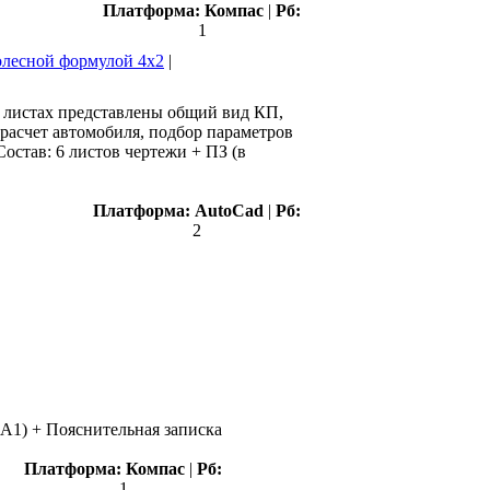
Платформа:
Компас
|
Рб:
1
колесной формулой 4х2
|
 листах представлены общий вид КП,
 расчет автомобиля, подбор параметров
остав: 6 листов чертежи + ПЗ (в
Платформа:
AutoCad
|
Рб:
2
A1) + Пояснительная записка
Платформа:
Компас
|
Рб:
1