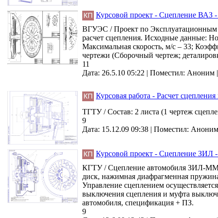
Курсовой проект - Сцепление ВАЗ -
ВГУЭС / Проект по Эксплуатационным 
расчет сцепления. Исходные данные: Но
Максимальная скорость, м/с – 33; Коэфф
чертежи (Сборочный чертеж; деталиров
11
Дата: 26.5.10 05:22 |
Поместил:
Аноним
Курсовая работа - Расчет сцеплени
ТГТУ / Состав: 2 листа (1 чертеж сцепл
9
Дата: 15.12.09 09:38 |
Поместил:
Анони
Курсовой проект - Сцепление ЗИЛ 
КГТУ / Сцепление автомобиля ЗИЛ-ММЗ-5
диск, нажимная диафрагменная пружина
Управление сцеплением осуществляется
выключения сцепления и муфта выключе
автомобиля, спецификация + ПЗ.
9