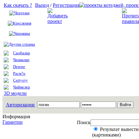
Как скачать ?
Выход
/
Регистрация
Чертежи
Добавить проект
Креслення
Чарцяжы
Другие страны
Сызбалар
Чизмалар
Desene
Расм?о
Certyojy
Чиймелер
3D модели
Авторизация:
Информация
Гарантии
Поиск
Результат вывести
(картинками)