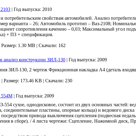
 2103
|
Год выпуска:
2010
и потребительским свойствам автомобилей. Анализ потребител
мер варианта – 26; Автомобиль прототип – Ваз-2108; Номинальна
ициент сопротивления качению – 0,03; Максимальный угол подъема
ка) + ПЗ + спецификация.
|
Размер: 1.30 MB |
Скачали: 162
я и анализ конструкции ЗИЛ-130
|
Год выпуска:
2009
ения ЗИЛ-130, 2 чертеж Фрикционная накладка А4 (деталь входящ
м
|
Размер: 173.46 KB |
Скачали: 230
- 554М
|
Год выпуска:
2009
54 сухое, однодисковое, состоит из двух основных частей: ве
, соединительные пластины, опорные кольца) и ведомого диска
 посредством привода выключения сцепления (подвесная педаль
ния в сборе). / 4 листа чертежи: Сцепление, Нажимной диск, П