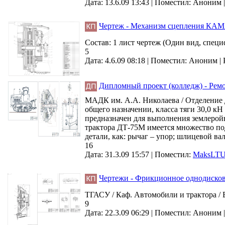
Дата: 13.6.09 13:43 |
Поместил:
Аноним
Чертеж - Механизм сцепления КАМ
Состав: 1 лист чертеж (Один вид, специ
5
Дата: 4.6.09 08:18 |
Поместил:
Аноним
|
Дипломный проект (колледж) - Рем
МАДК им. А.А. Николаева / Отделение 
общего назначении, класса тяги 30,0 
предназначен для выполнения землеройн
трактора ДТ-75М имеется множество под
детали, как: рычаг – упор; шлицевой ва
16
Дата: 31.3.09 15:57 |
Поместил:
MaksLT
Чертежи - Фрикционное однодиско
ТГАСУ / Каф. Автомобили и трактора / В
9
Дата: 22.3.09 06:29 |
Поместил:
Аноним