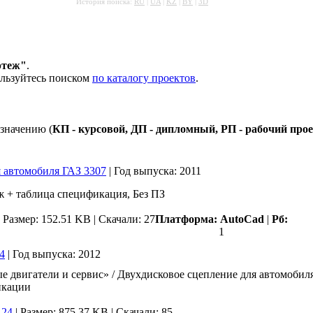
История поиска:
RU
|
UA
|
KZ
|
BY
|
3D
ртеж"
.
ользуйтесь поиском
по каталогу проектов
.
значению (
КП - курсовой, ДП - дипломный, РП - рабочий про
 автомобиля ГАЗ 3307
|
Год выпуска:
2011
ж + таблица спецификация, Без ПЗ
|
Размер: 152.51 KB |
Скачали: 27
Платформа:
AutoCad
|
Рб:
1
4
|
Год выпуска:
2012
вигатели и сервис» / Двухдисковое сцепление для автомобиля
икации
-24
|
Размер: 875.37 KB |
Скачали: 85