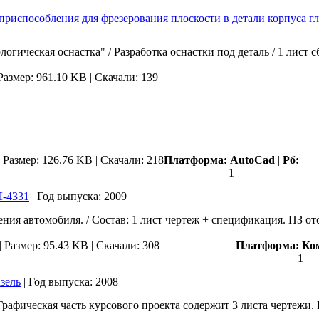
приспособления для фрезерования плоскости в детали корпуса г
ическая оснастка" / Разработка оснастки под деталь / 1 лист
Размер: 961.10 KB |
Скачали: 139
|
Размер: 126.76 KB |
Скачали: 218
Платформа:
AutoCad
|
Рб:
1
Л-4331
|
Год выпуска:
2009
ия автомобиля. / Состав: 1 лист чертеж + спецификация. ПЗ отс
|
Размер: 95.43 KB |
Скачали: 308
Платформа:
Ко
1
зель
|
Год выпуска:
2008
рафическая часть курсового проекта содержит 3 листа чертежи. 