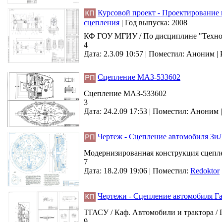
Курсовой проект - Проектирование 
сцепления
|
Год выпуска:
2008
КФ ГОУ МГИУ / По дисциплине "Технолог
4
Дата: 2.3.09 10:57 |
Поместил:
Аноним
|
Сцепление МАЗ-533602
Cцепление МАЗ-533602
3
Дата: 24.2.09 17:53 |
Поместил:
Аноним
Чертеж - Сцепление автомобиля Зи
Модернизированная конструкция сцеплен
7
Дата: 18.2.09 19:06 |
Поместил:
Redoktor
Чертежи - Сцепление автомобиля Га
ТГАСУ / Каф. Автомобили и трактора / Г
9