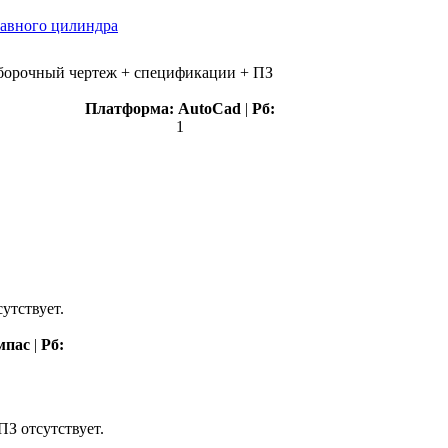
лавного цилиндра
 сборочный чертеж + спецификации + ПЗ
Платформа:
AutoCad
|
Рб:
1
утствует.
мпас
|
Рб:
ПЗ отсутствует.