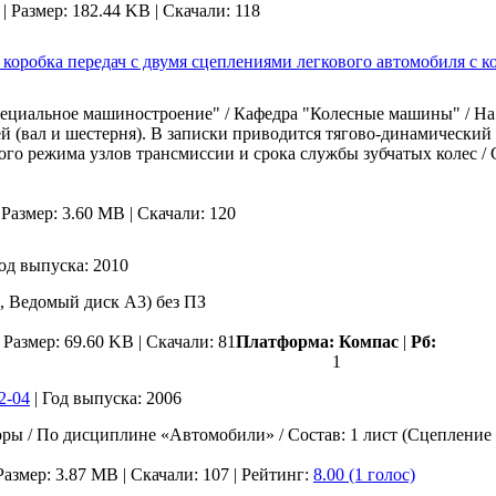
|
Размер: 182.44 KB |
Скачали: 118
 коробка передач с двумя сцеплениями легкового автомобиля с 
пециальное машиностроение" / Кафедра "Колесные машины" / На
ей (вал и шестерня). В записки приводится тягово-динамический
ого режима узлов трансмиссии и срока службы зубчатых колес / С
|
Размер: 3.60 MB |
Скачали: 120
од выпуска:
2010
, Ведомый диск А3) без ПЗ
|
Размер: 69.60 KB |
Скачали: 81
Платформа:
Компас
|
Рб:
1
2-04
|
Год выпуска:
2006
ры / По дисциплине «Автомобили» / Состав: 1 лист (Сцепление 
Размер: 3.87 MB |
Скачали: 107
| Рейтинг:
8.00 (1 голос)