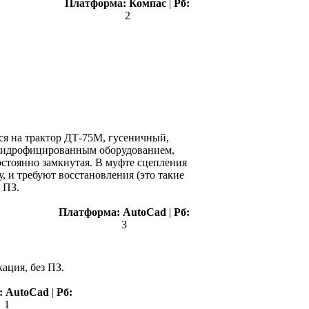
Платформа:
Компас
|
Рб:
2
ся на трактор ДТ-75М, гусеничный,
м гидрофицированным оборудованием,
остоянно замкнутая. В муфте сцепления
 и требуют восстановления (это такие
 ПЗ.
Платформа:
AutoCad
|
Рб:
3
ация, без ПЗ.
:
AutoCad
|
Рб:
1