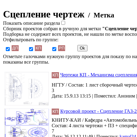
Сцепление чертеж
/ Метка
Показать описание раздела
Сборник проектов собран в ручную для метки
"Сцепление че
Подборка не содержит всех проектов, не нашли по метке восп
Отфильтровать по группе:
Отметьте галочками нужную группу проектов для показу по на
показаны все группы.
Чертежи КП - Механизма сцепления
НГТУ / Состав: 1 лист сборочный черте
3
Дата: 15.9.13 13:15 |
Поместил:
Аноним
Курсовой проект - Сцепление ГАЗ-2
КНИТУ-КАИ / Кафедра «Автомобильные д
Состав: 4 листа чертежи + ПЗ + специф
7
Дата: 26.12.12 11:49 |
Поместил:
kamal24