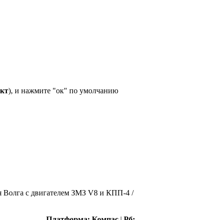
ект
), и нажмите "ок" по умолчанию
 Волга с двигателем ЗМЗ V8 и КПП-4 /
Платформа:
Компас
|
Рб: