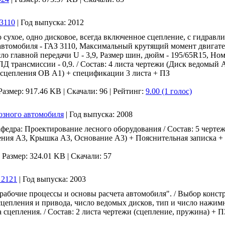
 3110
|
Год выпуска:
2012
сухое, одно дисковое, всегда включенное сцепление, с гидравл
втомобиля - ГАЗ 3110, Максимальный крутящий момент двигател
сло главной передачи U - 3,9, Размер шин, дюйм - 195/65R15, Но
ПД трансмиссии - 0,9. / Состав: 4 листа чертежи (Диск ведомый 
сцепления ОВ А1) + спецификации 3 листа + ПЗ
Размер: 917.46 KB |
Скачали: 96
| Рейтинг:
9.00 (1 голос)
озного автомобиля
|
Год выпуска:
2008
федра: Проектирование лесного оборудования / Состав: 5 черте
ения А3, Крышка А3, Основание А3) + Пояснительная записка 
|
Размер: 324.01 KB |
Скачали: 57
 2121
|
Год выпуска:
2003
абочие процессы и основы расчета автомобиля". / Выбор конст
цепления и привода, число ведомых дисков, тип и число наж
а сцепления. / Состав: 2 листа чертежи (сцепление, пружина) +