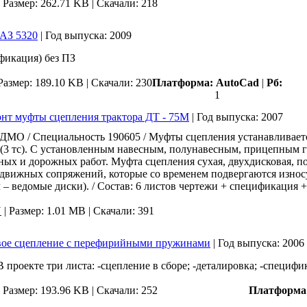
|
Размер: 262.71 KB |
Скачали: 218
АЗ 5320
|
Год выпуска:
2009
фикация) без ПЗ
Размер: 189.10 KB |
Скачали: 230
Платформа:
AutoCad
|
Рб:
1
онт муфты сцепления трактора ДТ - 75М
|
Год выпуска:
2007
ДМО / Специальность 190605 / Муфты сцепления устанавливает
кН (3 тс). С установленным навесным, полунавесным, прицепны
ых и дорожных работ. Муфта сцепления сухая, двухдисковая, п
вижных сопряжений, которые со временем подвергаются износу,
л – ведомые диски). / Состав: 6 листов чертежи + спецификация +
U
|
Размер: 1.01 MB |
Скачали: 391
вое сцепление с перефирийными пружинами
|
Год выпуска:
2006
 проекте три листа: -сцепление в сборе; -деталировка; -специфик
|
Размер: 193.96 KB |
Скачали: 252
Платформа