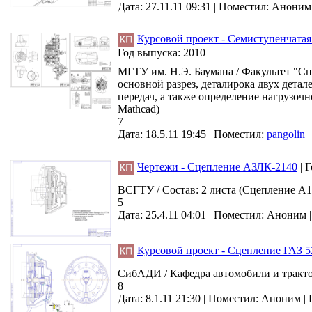
Дата: 27.11.11 09:31 |
Поместил:
Аноним
Курсовой проект - Семиступенчатая
Год выпуска:
2010
МГТУ им. Н.Э. Баумана / Факультет "С
основной разрез, деталирока двух детал
передач, а также определение нагрузочн
Mathcad)
7
Дата: 18.5.11 19:45 |
Поместил:
pangolin
Чертежи - Сцепление АЗЛК-2140
|
Г
ВСГТУ / Состав: 2 листа (Сцепление А1
5
Дата: 25.4.11 04:01 |
Поместил:
Аноним
Курсовой проект - Сцепление ГАЗ 5
СибАДИ / Кафедра автомобили и тракто
8
Дата: 8.1.11 21:30 |
Поместил:
Аноним
|