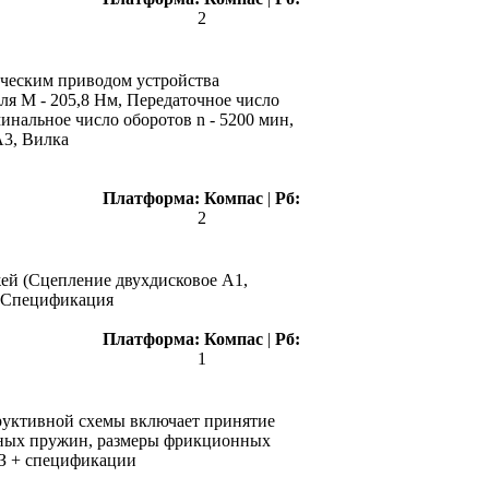
2
ическим приводом устройства
я М - 205,8 Нм, Передаточное число
минальное число оборотов n - 5200 мин,
А3, Вилка
Платформа:
Компас
|
Рб:
2
жей (Сцепление двухдисковое А1,
+ Спецификация
Платформа:
Компас
|
Рб:
1
руктивной схемы включает принятие
имных пружин, размеры фрикционных
 ПЗ + спецификации