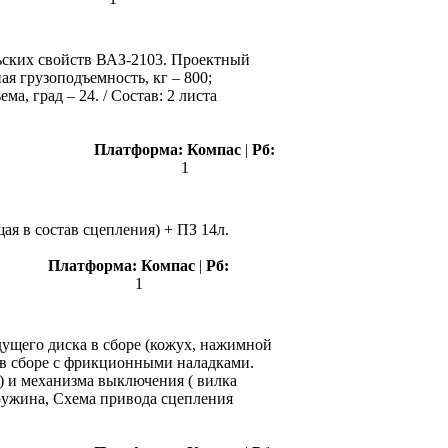
ьских свойств ВАЗ-2103. Проектный
я грузоподъемность, кг – 800;
, град – 24. / Состав: 2 листа
Платформа:
Компас
|
Рб:
1
ая в состав сцепления) + ПЗ 14л.
Платформа:
Компас
|
Рб:
1
дущего диска в сборе (кожух, нажимной
 в сборе с фрикционными наладками.
) и механизма выключения ( вилка
ружина, Схема привода сцепления