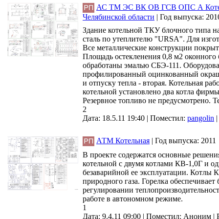
АС ТМ ЭС ВК ОВ ГСВ ОПС А Котель
Челябинской области
|
Год выпуска:
201
Здание котельной ТКУ блочного типа на
сталь по утеплителю "URSA". Для изго
Все металлические конструкции покрыть
Площадь остекленения 0,8 м2 оконного 
обработаны эмалью СБЭ-111. Оборудова
профилированный оцинкованный окрашен
и отпуску тепла - вторая. Котельная р
котельной установлено два котла фирм
Резервное топливо не предусмотрено. Те
2
Дата: 18.5.11 19:40 |
Поместил:
pangolin
АТМ Котельная
|
Год выпуска:
2011
В проекте содержатся основные решени
котельной с двумя котлами КВ-1,0Г и о
безаварийной ее эксплуатации. Котлы К
природного газа. Горелка обеспечивает
регулировании теплопроизводительности
работе в автономном режиме.
1
Дата: 9.4.11 09:00 |
Поместил:
Аноним
|