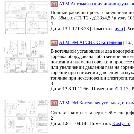
АТМ Автоматизация индивидуально
Полный рабочий проект с внешними под
Ро=38м.в.с / Т1 Т2 - д133х4,5 / к узлу 10
4
Дата: 13.1.12 03:23 |
Поместил:
avto
|
Раз
АТМ ЭМ АГСВ СС Котельная
|
Год
В котельной установлены два водогрей
горелка оборудована собственной авто
погасании пламени горелки в процессе 
или увеличении давления газа на горен
горение при снижении давления воздуха
топлива при исчезновении электропитан
3
Дата: 13.8.11 12:56 |
Поместил:
ATL17
|
Р
АТМ ЭМ Котельная угольная, оптими
Состав: 2 комплекта чертежей + специ
2
Дата: 1.8.11 04:14 |
Поместил:
Kostya_p
|