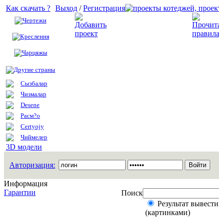
Как скачать ?
Выход
/
Регистрация
Чертежи
Добавить проект
Креслення
Чарцяжы
Другие страны
Сызбалар
Чизмалар
Desene
Расм?о
Certyojy
Чиймелер
3D модели
Авторизация:
Информация
Гарантии
Поиск
Результат вывести
(картинками)