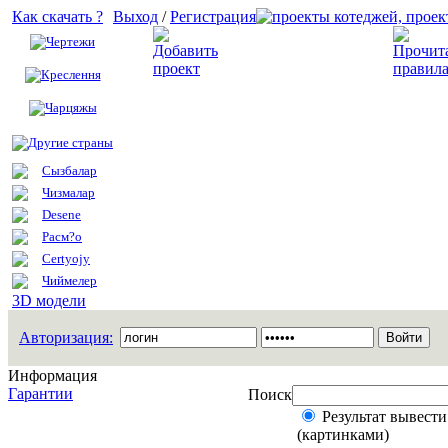
Как скачать ?
Выход
/
Регистрация
Чертежи
Добавить проект
Креслення
Чарцяжы
Другие страны
Сызбалар
Чизмалар
Desene
Расм?о
Certyojy
Чиймелер
3D модели
Авторизация:
Информация
Гарантии
Поиск
Результат вывести
(картинками)