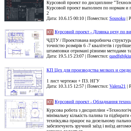
Курсовой проект по дисциплине "Технол
Курсовой проект выполнен по нормам и
2
Дата: 10.6.15 00:10 |
Поместил:
Sousoku
|
Р
Курсовий проект - Ділянка цеху по в
ЧДТУ / Проектована виробнича структура -
точністю розмірів 6 -7 квалітетів і грубі
штамповки отримані різними методами та з
Дата: 19.5.15 23:07 |
Поместил:
qasdfghjki
КП Цех для производства мелких и средн
1 лист чертежи + ПЗ. НГУ
Дата: 10.3.15 12:57 |
Поместил:
Valera21
|
Курсовий проект - Обладнання техноло
Курсова робота з дисципліни «Технологіч
мінімальну кількість палива та підбирати
техніку,яка працює на дизельному пально
забезпечують зручний заїзд і виїзд авто