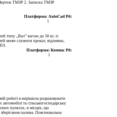
 Чертеж ТМЗР 2. Записка ТМЗР
Платформа:
AutoCad
Рб:
1
й типу „Вал” вагою до 50 кг, із
талей може служити прокат, відливки,
 ПЗ.
Платформа:
Компас
Рб:
1
вій роботі я вирішила розраховувати
є автомобілі та сільськогосподарську
ених пунктах, в місцях, що
я зберігання палива. Пояснювальна