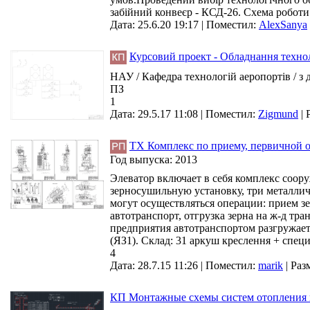
забійний конвеєр - КСД-26. Схема роботи 
Дата: 25.6.20 19:17 |
Поместил:
AlexSanya
Курсовий проект - Обладнання техноло
НАУ / Кафедра технологій аеропортів / з
ПЗ
1
Дата: 29.5.17 11:08 |
Поместил:
Zigmund
|
ТХ Комплекс по приему, первичной о
Год выпуска:
2013
Элеватор включает в себя комплекс соор
зерносушильную установку, три металлич
могут осуществляться операции: прием зер
автотранспорт, отгрузка зерна на ж-д тр
предприятия автотранспортом разгружает
(ЯЗ1). Склад: 31 аркуш креслення + специ
4
Дата: 28.7.15 11:26 |
Поместил:
marik
|
Раз
КП Монтажные схемы систем отопления 