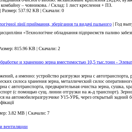
комбайну – човникова. / Склад: 1 лист креслення + ПЗ.
|
Размер: 537.92 KB
|
Скачали: 0
гічної лінії приймання, зберігання та видачі пального
|
Год вып
 дисципліни «Технологічне обладнання підприємств паливо забезп
Размер: 815.96 KB
|
Скачали: 2
бработке и хранению зерна вместимостью 10,5 тыс.тонн - Элева
ужений, а именно: устройство разгрузки зерна с автотранспорта
еских силоса хранения зерна, металлический силос оперативного
на с автотранспорта, предварительная очистка зерна, сушка, хра
анспорт (с помощью сущ. линии отгрузки на ж-д транспорт). Зерн
ся на автомобилеразгрузчике У15-УРБ, через открытый задний 
фікації
мер: 3.82 MB
|
Скачали: 7
и вентиляции