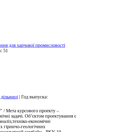
ння для харчової промисловості
: 51
 дільниці
|
Год выпуска:
 / Мета курсового проекту –
ічні задачі. Об’єктом проектування є
наліз,техніко-економічні
их гірничо-геологічних
козахватний комбайн - РКУ-10,