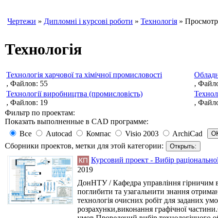
Чертежи
»
Дипломні і курсові роботи
»
Технологія
» Просмотр
Технологія
Технологія харчової та хімічної промисловості
Обладн
, Файлов: 55
, Файл
Технології виробництва (промисловість)
Технол
, Файлов: 19
, Файл
Фильтр по проектам:
Показать выполненные в CAD программе:
Все
Autocad
Компас
Visio 2003
ArchiCad
Сборники проектов, метки для этой категории:
Курсовий проект - Вибір раціонально
2019
ДонНТУ / Кафедра управління гірничим в
поглибити та узагальнити знання отримані
технологія очисних робіт для заданих умо
розрахунки,виконання графічної частини.
умов.Проведений вибір технологічного о