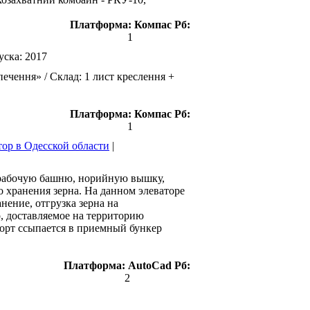
Платформа:
Компас
Рб:
1
уска:
2017
ечення» / Склад: 1 лист креслення +
Платформа:
Компас
Рб:
1
тор в Одесской области
|
, рабочую башню, норийную вышку,
 хранения зерна. На данном элеваторе
нение, отгрузка зерна на
о, доставляемое на территорию
борт ссыпается в приемный бункер
Платформа:
AutoCad
Рб:
2