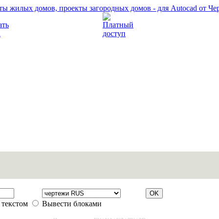
Прочитать правила
Платный доступ
 текстом
Вывести блоками