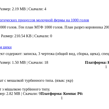
Размер: 2.19 MB
|
Скачали: 4
огических процессов молочной фермы на 1000 голов
000 голов. Ген план МТФ 1000 голов. План разрез коровника 200
|
Размер: 210.54 KB
|
Скачали: 0
м щеки
т содержит: записка, 3 чертежа (общий вид, сборка, щека), сп
Размер: 1.50 MB
|
Скачали: 18
Платформа:
1
т с мешалкой турбинного типа. (язык: укр)
 з мішалкою турбінного типу.
мер: 2.82 MB
|
Скачали: 9
Платформа:
Компас
Рб:
1