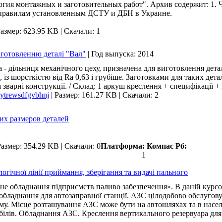
огия монтажных и заготовительных работ". Архив содержит: 1.
 правилам установленным ДСТУ и ДБН в Украине.
азмер: 623.95 KB
|
Скачали: 1
иготовленню деталі "Вал"
|
Год выпуска:
2014
 дільниця механічного цеху, призначена для виготовлення детале
ше, із шорсткістю від Rа 0,63 і грубіше. Заготовками для таких де
варні конструкції. / Склад: 1 аркуш креслення + специфікації +
uytrewsdfgvbhnj
|
Размер: 161.27 KB
|
Скачали: 2
их размеров деталей
Размер: 354.29 KB
|
Скачали: 0
Платформа:
Компас
Рб:
1
гічної лінії приймання, зберігання та видачі пального
не обладнання підприємств паливо забезпечення». В даній курсо
 обладнання для автозаправної станції. АЗС цілодобово обслугову
му. Місце розташування АЗС може бути на автошляхах та в насел
мобілів. Обладнання АЗС. Креслення вертикального резервуара дл