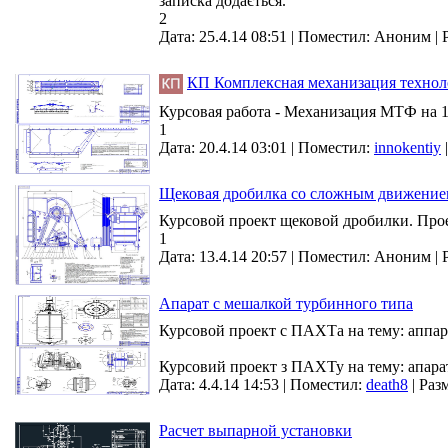
записка додається.
2
Дата: 25.4.14 08:51 |
Поместил:
Аноним
|
КП Комплексная механизация технол
Курсовая работа - Механизация МТФ на 1
1
Дата: 20.4.14 03:01 |
Поместил:
innokentiy
Щековая дробилка со сложным движение
Курсовой проект щековой дробилки. Проек
1
Дата: 13.4.14 20:57 |
Поместил:
Аноним
|
Апарат с мешалкой турбинного типа
Курсовой проект с ПАХТа на тему: аппара
Курсовий проект з ПАХТу на тему: апарат
Дата: 4.4.14 14:53 |
Поместил:
death8
|
Раз
Расчет выпарной установки