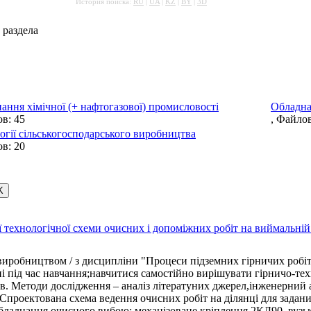
История поиска:
RU
|
UA
|
KZ
|
BY
|
3D
 раздела
ання хімічної (+ нафтогазової) промисловості
Обладна
ов: 45
, Файлов
огії сільськогосподарського виробництва
ов: 20
ї технологічної схеми очисних і допоміжних робіт на виймальній
иробництвом / з дисципліни "Процеси підземних гірничих робіт"
 під час навчання;навчитися самостійно вирішувати гірничо-техн
в. Методи дослідження – аналіз літератуних джерел,інженерний а
Спроектована схема ведення очисних робіт на ділянці для задан
бладнання очисного вибою: механізоване кріплення 2КД90, вузь