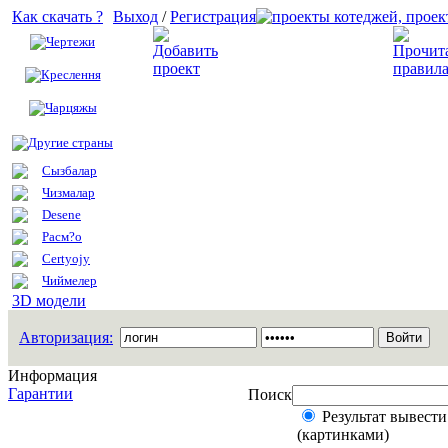
Как скачать ?
Выход
/
Регистрация
Чертежи
Добавить проект
Креслення
Чарцяжы
Другие страны
Сызбалар
Чизмалар
Desene
Расм?о
Certyojy
Чиймелер
3D модели
Авторизация:
Информация
Гарантии
Поиск
Результат вывести
(картинками)