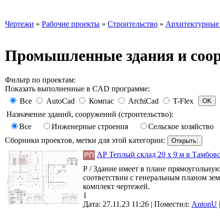
Чертежи
»
Рабочие проекты
»
Строительство
»
Архитектурные
Промышленные здания и соо
Фильтр по проектам:
Показать выполненные в CAD программе:
Все
AutoCad
Компас
ArchiCad
T-Flex
Назначение зданий, сооружений (строительство):
Все
Инженерные строения
Сельское хозяйство
Сборники проектов, метки для этой категории:
АР Теплый склад 20 х 9 м в Тамбов
Р / Здание имеет в плане прямоугольну
соответствии с генеральным планом зе
комплект чертежей.
1
Дата: 27.11.23 11:26 |
Поместил:
AntonU