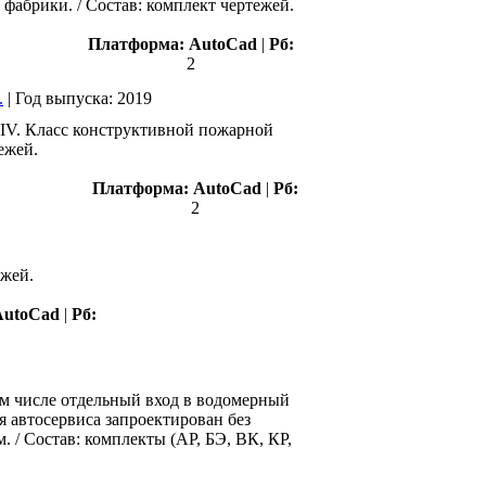
фабрики. / Состав: комплект чертежей.
Платформа:
AutoCad
|
Рб:
2
.
|
Год выпуска:
2019
- IV. Класс конструктивной пожарной
ежей.
Платформа:
AutoCad
|
Рб:
2
ежей.
AutoCad
|
Рб:
том числе отдельный вход в водомерный
 автосервиса запроектирован без
. / Состав: комплекты (АР, БЭ, ВК, КР,