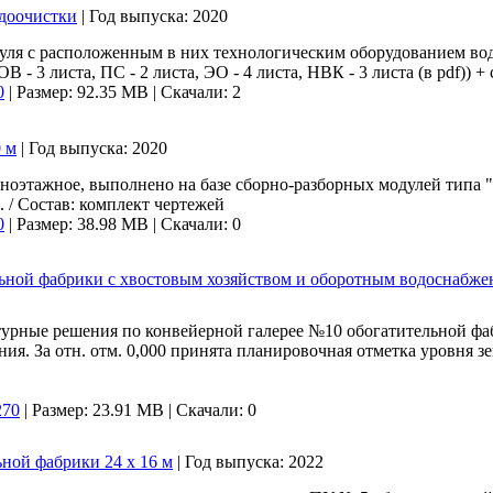
доочистки
|
Год выпуска:
2020
дуля с расположенным в них технологическим оборудованием вод
 ОВ - 3 листа, ПС - 2 листа, ЭО - 4 листа, НВК - 3 листа (в pdf)
0
|
Размер: 92.35 MB |
Скачали: 2
0 м
|
Год выпуска:
2020
дноэтажное, выполнено на базе сборно-разборных модулей типа
 / Состав: комплект чертежей
0
|
Размер: 38.98 MB |
Скачали: 0
льной фабрики с хвостовым хозяйством и оборотным водоснабж
ктурные решения по конвейерной галерее №10 обогатительной ф
я. За отн. отм. 0,000 принята планировочная отметка уровня зе
270
|
Размер: 23.91 MB |
Скачали: 0
ной фабрики 24 х 16 м
|
Год выпуска:
2022