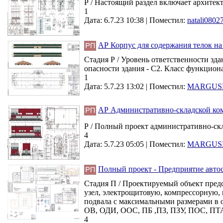
Р / Настоящий раздел включает архитек
1
Дата: 6.7.23 10:38 |
Поместил:
natali0802
АР Корпус для содержания телок на 2
Стадия Р / Уровень ответственности зд
опасности здания - C2. Класс функциона
1
Дата: 5.7.23 13:02 |
Поместил:
MARGUS
АР Административно-складской ком
Р / Полный проект административно-скл
4
Дата: 5.7.23 05:05 |
Поместил:
MARGUS
Полный проект - Предприятие автос
Стадия П / Проектируемый объект предст
узел, электрощитовую, компрессорную, 
подвала с максимальными размерами в ос
ОВ, ОДИ, ООС, ПБ ,ПЗ, ПЗУ, ПОС, ПТА,
4