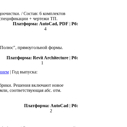
оочистки. / Состав: 6 комплектов
) + спецификации + чертежи ТП.
Платформа:
AutoCad, PDF
|
Рб:
4
 "Полюс", прямоугольной формы.
Платформа:
Revit Architecture
|
Рб:
1
ением
|
Год выпуска:
абрики. Решения включают новое
мли, соответствующая абс. отм.
Платформа:
AutoCad
|
Рб:
2