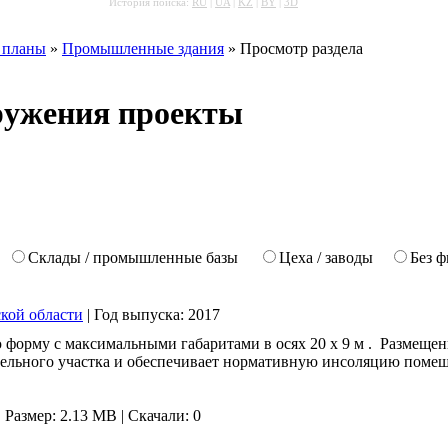
История поиска:
RU
|
UA
|
KZ
|
BY
|
3D
 планы
»
Промышленные здания
» Просмотр раздела
ружения проекты
Склады / промышленные базы
Цеха / заводы
Без ф
ской области
|
Год выпуска:
2017
ю форму с максимальными габаритами в осях 20 х 9 м . Размещен
мельного участка и обеспечивает нормативную инсоляцию помещ
|
Размер: 2.13 MB |
Скачали: 0