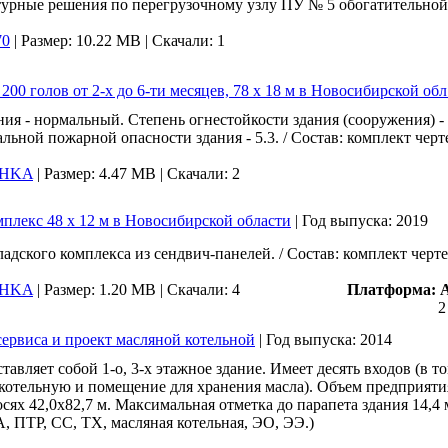
турные решения по перегрузочному узлу ПУ № 5 обогатительной 
70
|
Размер: 10.22 MB |
Скачали: 1
00 голов от 2-х до 6-ти месяцев, 78 х 18 м в Новосибирской обл
ания - нормальный. Степень огнестойкости здания (сооружения) 
льной пожарной опасности здания - 5.3. / Состав: комплект черт
HKA
|
Размер: 4.47 MB |
Скачали: 2
плекс 48 х 12 м в Новосибирской области
|
Год выпуска:
2019
адского комплекса из сендвич-панелей. / Состав: комплект черт
HKA
|
Размер: 1.20 MB |
Скачали: 4
Платформа:
2
ервиса и проект масляной котельной
|
Год выпуска:
2014
авляет собой 1-о, 3-х этажное здание. Имеет десять входов (в 
котельную и помещение для хранения масла). Объем предприятия
ях 42,0х82,7 м. Максимальная отметка до парапета здания 14,4 м
 ПТР, СС, ТХ, масляная котельная, ЭО, ЭЭ.)