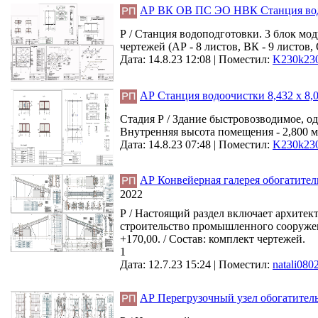
АР ВК ОВ ПС ЭО НВК Станция во
Р / Станция водоподготовки. 3 блок мо
чертежей (АР - 8 листов, ВК - 9 листов,
Дата: 14.8.23 12:08 |
Поместил:
K230k23
АР Станция водоочистки 8,432 х 8,
Стадия Р / Здание быстровозводимое, о
Внутренняя высота помещения - 2,800 м.
Дата: 14.8.23 07:48 |
Поместил:
K230k23
АР Конвейерная галерея обогатите
2022
Р / Настоящий раздел включает архите
строительство промышленного сооружени
+170,00. / Состав: комплект чертежей.
1
Дата: 12.7.23 15:24 |
Поместил:
natali080
АР Перегрузочный узел обогатитель