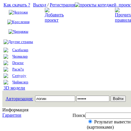
Как скачать ?
Выход
/
Регистрация
Чертежи
Добавить проект
Креслення
Чарцяжы
Другие страны
Сызбалар
Чизмалар
Desene
Расм?о
Certyojy
Чиймелер
3D модели
Авторизация:
Информация
Гарантии
Поиск
Результат вывести
(картинками)