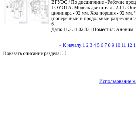
ВГУЭС / По дисциплине «Рабочие проце
TOYOTA. Модель двигателя - 2-LT. Опис
цилиндра - 92 мм. Ход поршня - 92 мм. Ч
(поперечный и продольный разрез двиг
6
Дата: 11.3.11 02:33 |
Поместил:
Аноним
« К началу
1
2
3
4
5
6
7
8
9
10
11
12
1
Показать описание раздела:
Использование м