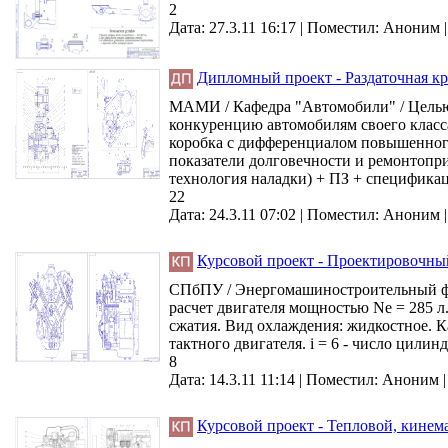
2
Дата: 27.3.11 16:17 |
Поместил:
Аноним
Дипломный проект - Раздаточная кр
МАМИ / Кафедра "Автомобили" / Целью 
конкуренцию автомобилям своего класса
коробка с дифференциалом повышенного 
показатели долговечности и ремонтоприг
технология наладки) + ПЗ + специфика
22
Дата: 24.3.11 07:02 |
Поместил:
Аноним
Курсовой проект - Проектировочный
СПбПУ / Энергомашиностроительный фак
расчет двигателя мощностью Nе = 285 л.
сжатия. Вид охлаждения: жидкостное. Ка
тактного двигателя. i = 6 - число цили
8
Дата: 14.3.11 11:14 |
Поместил:
Аноним
Курсовой проект - Тепловой, кинем