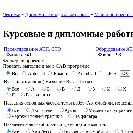
Чертежи
»
Дипломные и курсовые работы
»
Машиностроение и
Курсовые и дипломные работы
Проектирование АТП, СТО
Оборудование АТ
, Файлов: 341
, Файлов: 98
Фильтр по проектам:
Показать выполненные в CAD программе:
Все
AutoCad
Компас
ArchiCad
T-Flex
Вузы: (автомобили) Название Вуза с буквы:
Все
А
Б
В
Д
З
И
К
Я
Без фильтра
Названия основных частей, темы работ (Автомобили, их детали
Все
Двигатель
Кузов
Механизмы управлен
Чертежи только графики
Без фильтра
Назначение автомобильного транспорта и машин:
Все
Автобусы
Грузовые автомобили
Легко