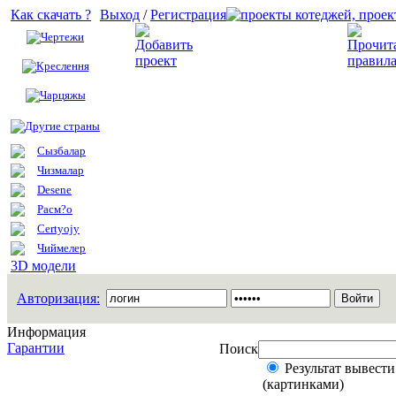
Как скачать ?
Выход
/
Регистрация
Чертежи
Добавить проект
Креслення
Чарцяжы
Другие страны
Сызбалар
Чизмалар
Desene
Расм?о
Certyojy
Чиймелер
3D модели
Авторизация:
Информация
Гарантии
Поиск
Результат вывести
(картинками)