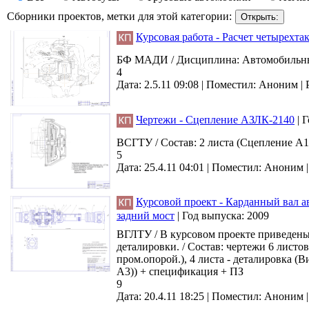
Сборники проектов, метки для этой категории:
Курсовая работа - Расчет четырехта
БФ МАДИ / Дисциплина: Автомобильные 
4
Дата: 2.5.11 09:08 |
Поместил:
Аноним
|
Чертежи - Сцепление АЗЛК-2140
|
Г
ВСГТУ / Состав: 2 листа (Сцепление А1
5
Дата: 25.4.11 04:01 |
Поместил:
Аноним
Курсовой проект - Карданный вал 
задний мост
|
Год выпуска:
2009
ВГЛТУ / В курсовом проекте приведены
деталировки. / Состав: чертежи 6 листо
пром.опорой.), 4 листа - деталировка (
А3)) + спецификация + ПЗ
9
Дата: 20.4.11 18:25 |
Поместил:
Аноним