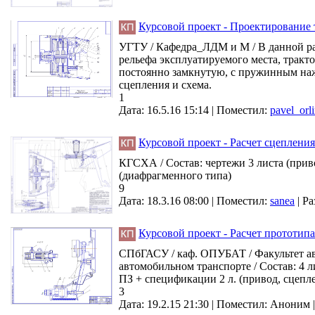
Курсовой проект - Проектирование 
УГТУ / Кафедра_ЛДМ и М / В данной раб
рельефа эксплуатируемого места, трак
постоянно замкнутую, с пружинным наж
сцепления и схема.
1
Дата: 16.5.16 15:14 |
Поместил:
pavel_orl
Курсовой проект - Расчет сцеплени
КГСХА / Состав: чертежи 3 листа (при
(диафрагменного типа)
9
Дата: 18.3.16 08:00 |
Поместил:
sanea
|
Ра
Курсовой проект - Расчет прототи
СПбГАСУ / каф. ОПУБАТ / Факультет ав
автомобильном транспорте / Состав: 4 
ПЗ + спецификации 2 л. (привод, сцепл
3
Дата: 19.2.15 21:30 |
Поместил:
Аноним