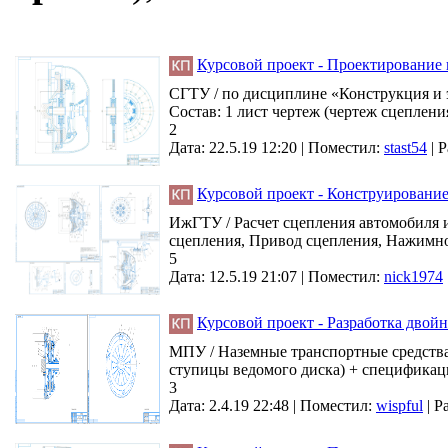
Курсовой проект - Проектирование 
СГТУ / по дисциплине «Конструкция и 
Состав: 1 лист чертеж (чертеж сцеплени
2
Дата: 22.5.19 12:20 |
Поместил:
stast54
|
Р
Курсовой проект - Конструировани
ИжГТУ / Расчет сцепления автомобиля и
сцепления, Привод сцепления, Нажимно
5
Дата: 12.5.19 21:07 |
Поместил:
nick1974
Курсовой проект - Разработка двой
МПУ / Наземные транспортные средства 
ступицы ведомого диска) + спецификаци
3
Дата: 2.4.19 22:48 |
Поместил:
wispful
|
Р