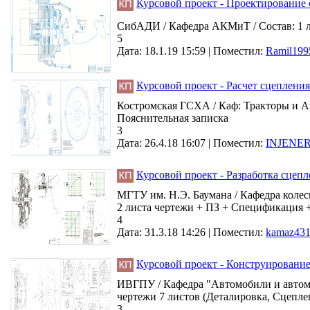
Курсовой проект - Проектирование
СибАДИ / Кафедра АКМиТ / Состав: 1 л
5
Дата: 18.1.19 15:59 |
Поместил:
Ramil199
Курсовой проект - Расчет сцеплени
Костромская ГСХА / Каф: Тракторы и Ав
Пояснительная записка
3
Дата: 26.4.18 16:07 |
Поместил:
INJENER
Курсовой проект - Разработка сцеп
МГТУ им. Н.Э. Баумана / Кафедра колес
2 листа чертежи + ПЗ + Спецификация +
4
Дата: 31.3.18 14:26 |
Поместил:
kamaz43
Курсовой проект - Конструировани
ИВГПУ / Кафедра "Автомобили и автомо
чертежи 7 листов (Деталировка, Сцепле
3