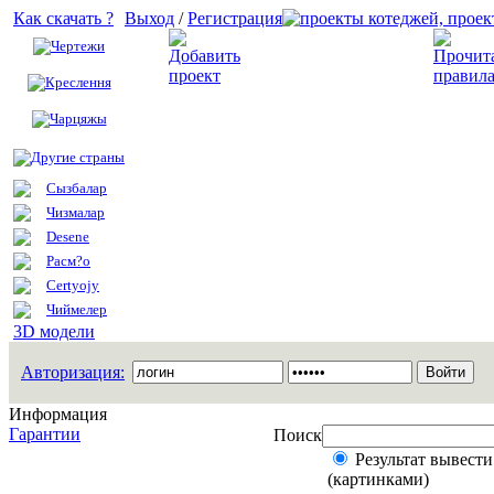
Как скачать ?
Выход
/
Регистрация
Чертежи
Добавить проект
Креслення
Чарцяжы
Другие страны
Сызбалар
Чизмалар
Desene
Расм?о
Certyojy
Чиймелер
3D модели
Авторизация:
Информация
Гарантии
Поиск
Результат вывести
(картинками)