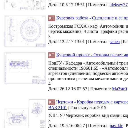
Дата: 10.5.17 18:51 |
Поместил:
aleksey37
Курсовая работа - Сцепление и ее п
Костромская ГСХА / каф. Автомобили и 
чертеж маховика, 4 листа- графики рас
3
Дата: 12.2.17 13:01 |
Поместил:
sanea
|
Ра
Курсовой проект - Основы расчет а
НовГУ / Кафедра «Автомобильный транс
специальности 190601.65 - «Автомобили
агрегатов (сцепления, подвески автомо
прочностным расчетом механизмов и дет
4
Дата: 26.12.16 02:57 |
Поместил:
Ma3str0
Чертежи - Коробка передач с карте
ВАЗ 2101
|
Год выпуска:
2015
УЛГТУ / Чертежи: коробка вид сзади, ко
3
Дата: 19.5.16 06:27 |
Поместил:
pav-kir
|
Р