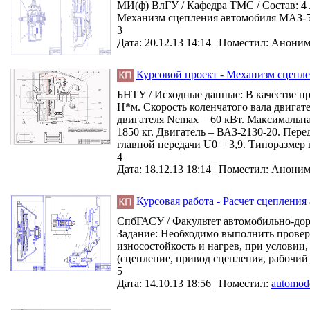
МИ(ф) ВлГУ / Кафедра ТМС / Состав: 4
Механизм сцепления автомобиля МАЗ-5
3
Дата: 20.12.13 14:14 |
Поместил:
Анони
Курсовой проект - Механизм сцепле
БНТУ / Исходные данные: В качестве п
Н*м. Скорость коленчатого вала двига
двигателя Nemax = 60 кВт. Максимальна
1850 кг. Двигатель – ВАЗ-2130-20. Перед
главной передачи U0 = 3,9. Типоразмер
4
Дата: 18.12.13 18:14 |
Поместил:
Анони
Курсовая работа - Расчет сцепления
СпбГАСУ / Факультет автомобильно-доро
Задание: Необходимо выполнить проверо
износостойкость и нагрев, при условии,
(сцепление, привод сцепления, рабочий
5
Дата: 14.10.13 18:56 |
Поместил:
automod