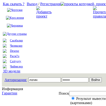
Как скачать ?
Выход
/
Регистрация
Чертежи
Добавить проект
Креслення
Чарцяжы
Другие страны
Сызбалар
Чизмалар
Desene
Расм?о
Certyojy
Чиймелер
3D модели
Авторизация:
Информация
Гарантии
Поиск
Результат вывести
(картинками)