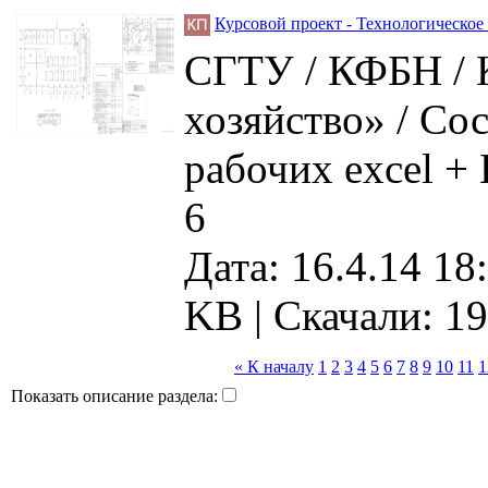
Курсовой проект - Технологическо
СГТУ / КФБН / 
хозяйство» / Сос
рабочих excel + 
6
Дата: 16.4.14 18
KB |
Скачали: 19
« К началу
1
2
3
4
5
6
7
8
9
10
11
1
Показать описание раздела: