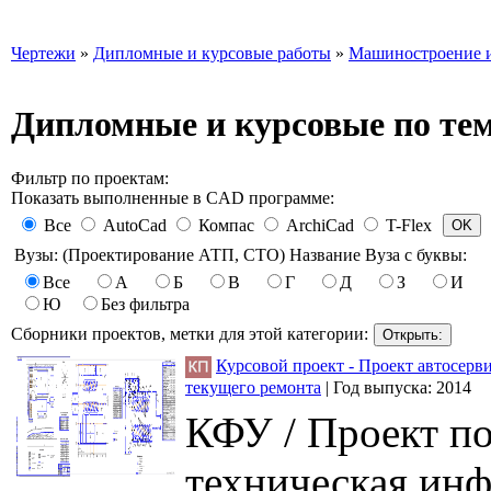
Чертежи
»
Дипломные и курсовые работы
»
Машиностроение и
Дипломные и курсовые по те
Фильтр по проектам:
Показать выполненные в CAD программе:
Все
AutoCad
Компас
ArchiCad
T-Flex
Вузы: (Проектирование АТП, СТО) Название Вуза с буквы:
Все
А
Б
В
Г
Д
З
И
Ю
Без фильтра
Сборники проектов, метки для этой категории:
Курсовой проект - Проект автосерв
текущего ремонта
|
Год выпуска:
2014
КФУ / Проект п
техническая инф