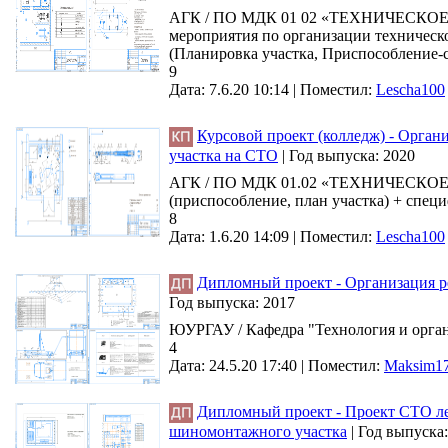
АГК / ПО МДК 01 02 «ТЕХНИЧЕСКОЕ
мероприятия по организации техническо
(Планировка участка, Приспособление-с
9
Дата: 7.6.20 10:14 |
Поместил:
Lescha100
Курсовой проект (колледж) - Орган
участка на СТО
|
Год выпуска:
2020
АГК / ПО МДК 01.02 «ТЕХНИЧЕСКО
(приспособление, план участка) + спец
8
Дата: 1.6.20 14:09 |
Поместил:
Lescha100
Дипломный проект - Организация 
Год выпуска:
2017
ЮУРГАУ / Кафедра "Технология и органи
4
Дата: 24.5.20 17:40 |
Поместил:
Maksim1
Дипломный проект - Проект СТО лег
шиномонтажного участка
|
Год выпуска