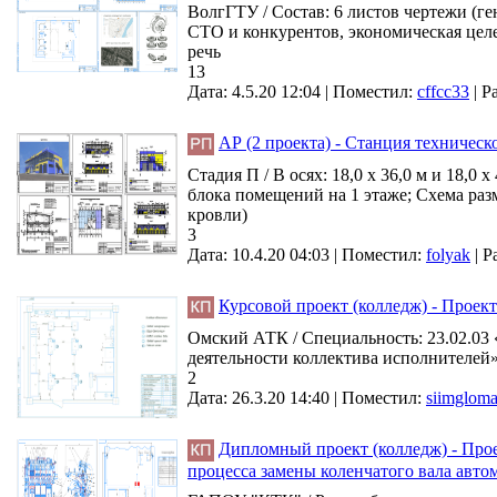
ВолгГТУ / Состав: 6 листов чертежи (
СТО и конкурентов, экономическая целес
речь
13
Дата: 4.5.20 12:04 |
Поместил:
cffcc33
|
Р
АР (2 проекта) - Станция техническ
Стадия П / В осях: 18,0 х 36,0 м и 18,0
блока помещений на 1 этаже; Схема разм
кровли)
3
Дата: 10.4.20 04:03 |
Поместил:
folyak
|
Р
Курсовой проект (колледж) - Проек
Омский АТК / Специальность: 23.02.03
деятельности коллектива исполнителей» 
2
Дата: 26.3.20 14:40 |
Поместил:
siimglom
Дипломный проект (колледж) - Прое
процесса замены коленчатого вала авто