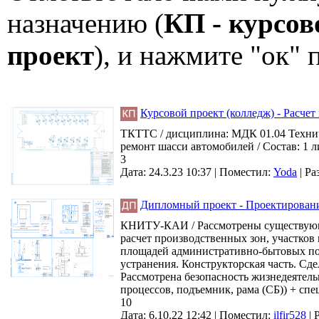
назначению (
КП - курсов
проект
), и нажмите "ок"
Курсовой проект (колледж) - Расче
ТКТТС / дисциплина: МДК 01.04 Технич
ремонт шасси автомобилей / Состав: 1 л
3
Дата: 24.3.23 10:37 |
Поместил:
Yoda
|
Ра
Дипломный проект - Проектирован
КНИТУ-КАИ / Рассмотрены существующи
расчет производственных зон, участков
площадей административно-бытовых по
устранения. Конструкторская часть. Сд
Рассмотрена безопасность жизнедеятель
процессов, подъемник, рама (СБ)) + сп
10
Дата: 6.10.22 12:42 |
Поместил:
ilfir528
|