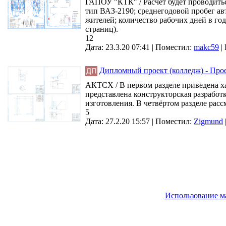
ГАПОУ "КТК" / Расчет будет проводиться
тип ВАЗ-2190; среднегодовой пробег ав
жителей; количество рабочих дней в год
страниц).
12
Дата: 23.3.20 07:41 |
Поместил:
makc59
|
Дипломный проект (колледж) - Проек
АКТСХ / В первом разделе приведена ха
представлена конструкторская разработ
изготовления. В четвёртом разделе расс
5
Дата: 27.2.20 15:57 |
Поместил:
Zigmund
Использование м