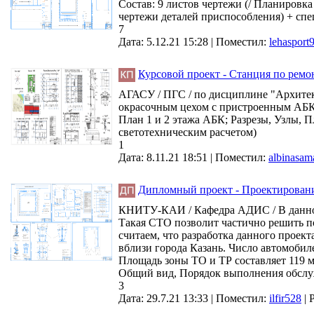
Состав: 9 листов чертежи (/ Планиров
чертежи деталей приспособления) + спе
7
Дата: 5.12.21 15:28 |
Поместил:
lehasport
Курсовой проект - Станция по ремон
АГАСУ / ПГС / по дисциплине "Архитек
окрасочным цехом с пристроенным АБК в 
План 1 и 2 этажа АБК; Разрезы, Узлы, 
светотехническим расчетом)
1
Дата: 8.11.21 18:51 |
Поместил:
albinasam
Дипломный проект - Проектирова
КНИТУ-КАИ / Кафедра АДИС / В данном 
Такая СТО позволит частично решить по
считаем, что разработка данного проект
вблизи города Казань. Число автомобил
Площадь зоны ТО и ТР составляет 119 м
Общий вид, Порядок выполнения обслуж
3
Дата: 29.7.21 13:33 |
Поместил:
ilfir528
|