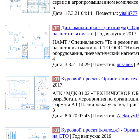
сервис в агропромышленном комплексе /
5
Дата: 17.3.21 04:14 |
Поместил:
vitalii777
Дипломный проект (техникум) - Ор
нагнетателя смазки
|
Год выпуска:
2017
НАМТ / Специальность "То и ремонт ав
нагнетания смазки на СТО ООО "Нижего
оборудования, пневматичеcкий нагнетат
4
Дата: 3.3.21 14:29 |
Поместил:
nnsanek
|
Р
Курсовой проект - Организация тех
2017
АГК / МДК 01.02 «ТЕХНИЧЕСКОЕ О
разработать мероприятия по организаци
формата А1 (Планировка участка, Прис
3
Дата: 8.6.20 07:43 |
Поместил:
Alekseyy1
Курсовой проект (колледж) - Орган
на СТО
|
Год выпуска:
2019