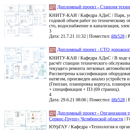
Дипломный проект - Станция технич
КНИТУ-КАИ / Кафедра АДиС / Парк, усл
годовой объем работ по техническому об
сто, водоснабжение и канализация, элек
3
Дата: 21.7.21 11:32 |
Поместил:
ilfir528
|
Р
Дипломный проект - СТО дорожного 
КНИТУ-КАИ / Кафедра АДиС / В ходе в
расчёт станции технического обслужива
текущего ремонта легковых автомобилей
Рассмотрены классификации оборудован
натягом, произведен анализ устройств и
(Генплан, планировка корпуса, планиро
+ спецификация + ПЗ (69 страниц).
4
Дата: 29.6.21 08:06 |
Поместил:
ilfir528
|
Дипломный проект - Организация т
Сервис-Групп» Челябинской области
|
Г
ЮУрГАУ / Кафедра «Технология и органи