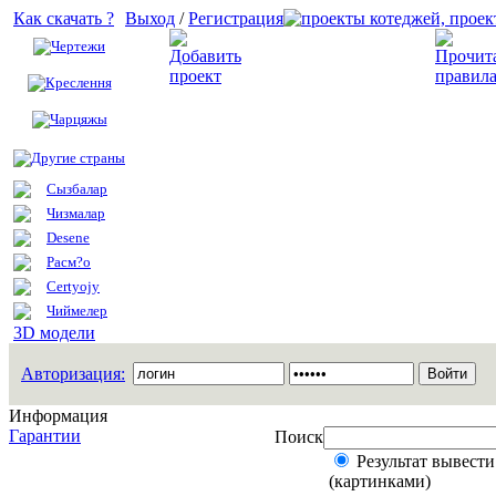
Как скачать ?
Выход
/
Регистрация
Чертежи
Добавить проект
Креслення
Чарцяжы
Другие страны
Сызбалар
Чизмалар
Desene
Расм?о
Certyojy
Чиймелер
3D модели
Авторизация:
Информация
Гарантии
Поиск
Результат вывести
(картинками)