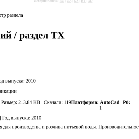
История поиска:
RU
|
UA
|
KZ
|
BY
|
3D
тр раздела
й / раздел ТХ
од выпуска:
2010
фикации
|
Размер: 213.84 KB |
Скачали: 119
Платформа:
AutoCad
|
Рб:
1
|
Год выпуска:
2010
 для производства и розлива питьевой воды. Производительность