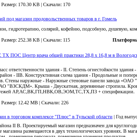
|
Размер: 170.30 KB |
Скачали: 170
й под магазин продовольственных товаров в г. Гомель
он, гидротерапию, солярий, кофейню, подсобную, душевую, ком
|
Размер: 252.38 KB |
Скачали: 115
Платформ
 ПОС Центр врача общей практики 28,8 х 16,8 м в Вологодск
асс ответственности здания - II. Степень огнестойкости здания 
район - IIВ. Конструктивная схема здания - Продольные и попе
ков. Стены наружные - Наружные стеновые панели завода «ОАО
АО "ВЗСКДМ». Крыша - Двускатная, деревянные стропила. Кров
чертежей АР,АС,ВК,ГП,НВК,ОВ,ЭОМ,ТС,ТХ,ПЗ + спецификации.
|
Размер: 12.42 MB |
Скачали: 226
 в торговом комплексе "Плюс" в Тульской области
|
Год выпу
айона II В. Проектируемый магазин предназначен для круглого
магазина размещаются в двух технологических уровнях. В мага
ьном - помещение персонала, помещение хранения продуктов.