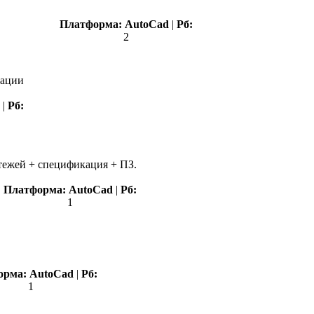
Платформа:
AutoCad
|
Рб:
2
кации
|
Рб:
тежей + спецификация + ПЗ.
Платформа:
AutoCad
|
Рб:
1
орма:
AutoCad
|
Рб:
1