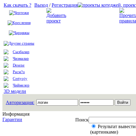
Как скачать ?
Выход
/
Регистрация
Чертежи
Добавить проект
Креслення
Чарцяжы
Другие страны
Сызбалар
Чизмалар
Desene
Расм?о
Certyojy
Чиймелер
3D модели
Авторизация:
Информация
Гарантии
Поиск
Результат вывести
(картинками)