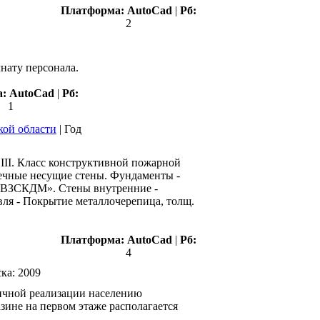
Платформа:
AutoCad
|
Рб:
2
нату персонала.
а:
AutoCad
|
Рб:
1
ой области
|
Год
- III. Класс конструктивной пожарной
речные несущие стены. Фундаменты -
 "ВЗСКДМ». Стены внутренние -
ля - Покрытие металлочерепица, толщ.
Платформа:
AutoCad
|
Рб:
4
ска:
2009
дичной реализации населению
зине на первом этаже располагается