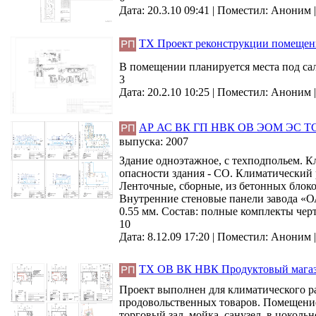
Дата: 20.3.10 09:41 |
Поместил:
Аноним
ТХ Проект реконструкции помещени
В помещении планируется места под сал
3
Дата: 20.2.10 10:25 |
Поместил:
Аноним
АР АС ВК ГП НВК ОВ ЭОМ ЭС ТС ТХ
выпуска:
2007
Здание одноэтажное, с техподпольем. Кл
опасности здания - СO. Климатический 
Ленточные, сборные, из бетонных бло
Внутренние стеновые панели завода «О
0.55 мм. Состав: полные комплекты 
10
Дата: 8.12.09 17:20 |
Поместил:
Аноним
ТХ ОВ ВК НВК Продуктовый магазин
Проект выполнен для климатического р
продовольственных товаров. Помещение 
торговый зал, мойка, санузел, в цокол