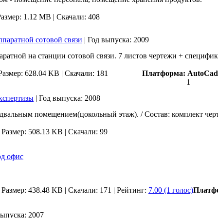
Размер: 1.12 MB |
Скачали: 408
ппаратной сотовой связи
|
Год выпуска:
2009
ратной на станции сотовой связи. 7 листов чертежи + специфи
Размер: 628.04 KB |
Скачали: 181
Платформа:
AutoCad
1
экспертизы
|
Год выпуска:
2008
одвальным помещением(цокольный этаж). / Состав: комплект чер
|
Размер: 508.13 KB |
Скачали: 99
од офис
|
Размер: 438.48 KB |
Скачали: 171
| Рейтинг:
7.00 (1 голос)
Платф
выпуска:
2007