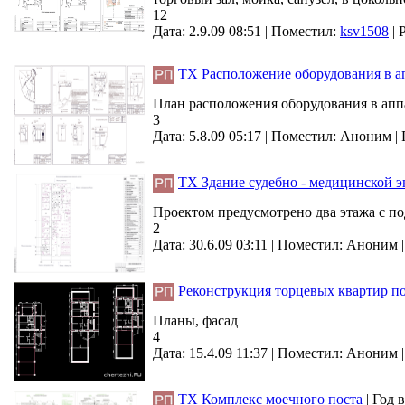
12
Дата: 2.9.09 08:51 |
Поместил:
ksv1508
|
ТХ Расположение оборудования в а
План расположения оборудования в аппа
3
Дата: 5.8.09 05:17 |
Поместил:
Аноним
|
ТХ Здание судебно - медицинской 
Проектом предусмотрено два этажа с п
2
Дата: 30.6.09 03:11 |
Поместил:
Аноним
Реконструкция торцевых квартир п
Планы, фасад
4
Дата: 15.4.09 11:37 |
Поместил:
Аноним
ТХ Комплекс моечного поста
|
Год 