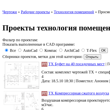
Чертежи
»
Рабочие проекты
»
Технология помещений
» Просмо
Проекты технология помещени
Фильтр по проектам:
Показать выполненные в CAD программе:
Все
AutoCad
Компас
ArchiCad
T-Flex
Сборники проектов, метки для этой категории:
ТХ Буфет на 40 посадочных мест
|
Г
Состав: комплект чертежей ТХ + специ
4
Дата: 18.5.10 18:30 |
Поместил:
Аноним
ТХ Компрессорная сжатого воздуха
Воздушная компрессорная проектируется
м3/час.
6