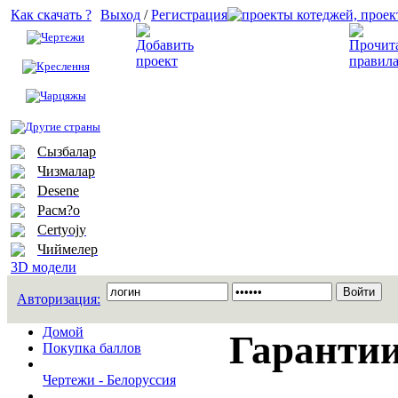
Как скачать ?
Выход
/
Регистрация
Чертежи
Добавить проект
Креслення
Чарцяжы
Другие страны
Сызбалар
Чизмалар
Desene
Расм?о
Certyojy
Чиймелер
3D модели
Авторизация:
Домой
Гаранти
Покупка баллов
Чертежи - Белоруссия