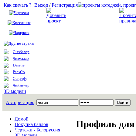
Как скачать ?
Выход
/
Регистрация
Чертежи
Добавить проект
Креслення
Чарцяжы
Другие страны
Сызбалар
Чизмалар
Desene
Расм?о
Certyojy
Чиймелер
3D модели
Авторизация:
Домой
Профиль для 
Покупка баллов
Чертежи - Белоруссия
3D модели