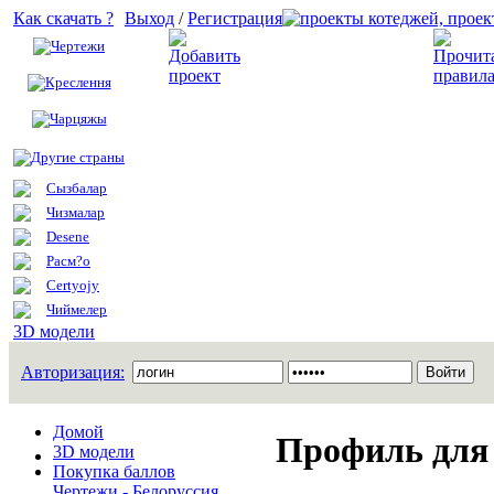
Как скачать ?
Выход
/
Регистрация
Чертежи
Добавить проект
Креслення
Чарцяжы
Другие страны
Сызбалар
Чизмалар
Desene
Расм?о
Certyojy
Чиймелер
3D модели
Авторизация:
Домой
Профиль для 
3D модели
Покупка баллов
Чертежи - Белоруссия