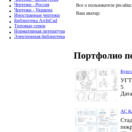
Чертежи - Россия
Все о пользователе pts-uhta:
Чертежи - Украина
Ваш аватар:
Иностранные чертежи
Библиотека ArchiCad
Типовые серии
Нормативная литература
Электронная библиотека
Портфолио п
Курсо
УГТУ
5
Дата
АС Ка
Стад
пок