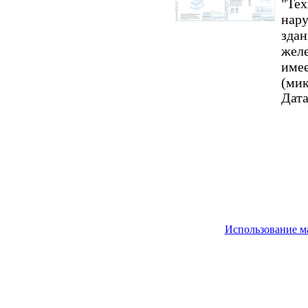
"Тех
нару
здан
желе
имее
(мик
Дата
Использование м