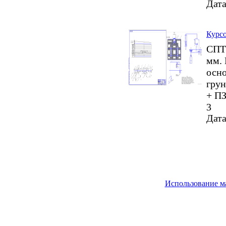
Дата
Курсо
СПТ 
мм. 
осно
грун
+ ПЗ
3
Дата
Использование м