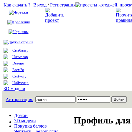
Как скачать ?
Выход
/
Регистрация
Чертежи
Добавить проект
Креслення
Чарцяжы
Другие страны
Сызбалар
Чизмалар
Desene
Расм?о
Certyojy
Чиймелер
3D модели
Авторизация:
Домой
Профиль для 
3D модели
Покупка баллов
Чертежи - Белоруссия