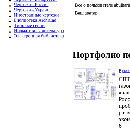
Чертежи - Россия
Все о пользователе abulharis
Чертежи - Украина
Ваш аватар:
Иностранные чертежи
Библиотека ArchiCad
Типовые серии
Нормативная литература
Электронная библиотека
Портфолио п
Курсо
СПТТ
газо
явля
Росс
проб
разв
экон
6