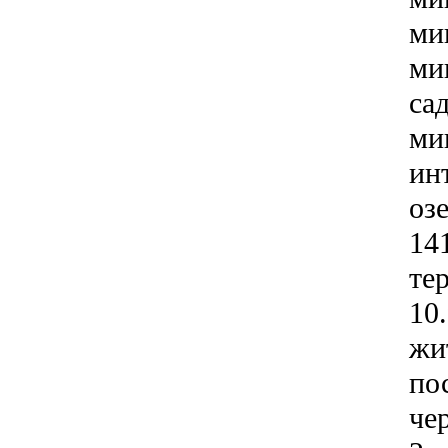
ми
ми
са
ми
ин
оз
14
те
10
жи
по
че