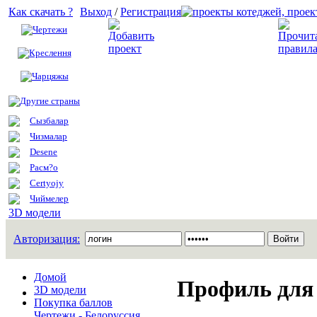
Как скачать ?
Выход
/
Регистрация
Чертежи
Добавить проект
Креслення
Чарцяжы
Другие страны
Сызбалар
Чизмалар
Desene
Расм?о
Certyojy
Чиймелер
3D модели
Авторизация:
Домой
Профиль для 
3D модели
Покупка баллов
Чертежи - Белоруссия