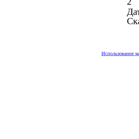
2
Дат
Ск
Использование м