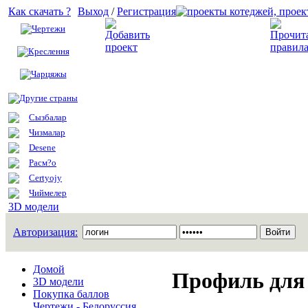
Как скачать ?
Выход
/
Регистрация
Чертежи
Добавить проект
Креслення
Чарцяжы
Другие страны
Сызбалар
Чизмалар
Desene
Расм?о
Certyojy
Чиймелер
3D модели
Авторизация:
Домой
Профиль для
3D модели
Покупка баллов
Чертежи - Белоруссия