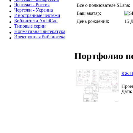
Чертежи - Россия
Все о пользователе SLana:
Чертежи - Украина
Ваш аватар:
Иностранные чертежи
Библиотека ArchiCad
День рождения:
15 
Типовые серии
Нормативная литература
Электронная библиотека
Портфолио п
КЖ Пу
Проек
Дата: