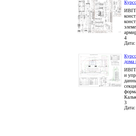
Курсо
ИВГПУ
конст
конст
элеме
армир
4
Дата:
Курсо
дома 
ИВГПУ
и упр
данны
секци
форма
Кальк
3
Дата: