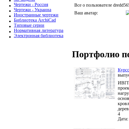
Чертежи - Россия
Все о пользователе dredd56
Чертежи - Украина
Ваш аватар:
Иностранные чертежи
Библиотека ArchiCad
Типовые серии
Нормативная литература
Электронная библиотека
Портфолио п
Курсо
выпу
ИВГПУ
проек
нагру
основ
кровл
дерев
4
Дата: