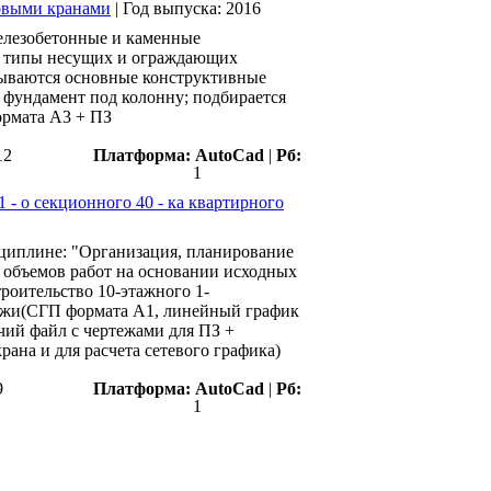
товыми кранами
|
Год выпуска:
2016
елезобетонные и каменные
ны типы несущих и ограждающих
итываются основные конструктивные
, фундамент под колонну; подбирается
формата А3 + ПЗ
12
Платформа:
AutoCad
|
Рб:
1
1 - о секционного 40 - ка квартирного
сциплине: "Организация, планирование
т объемов работ на основании исходных
троительство 10-этажного 1-
ртежи(СГП формата А1, линейный график
очий файл с чертежами для ПЗ +
рана и для расчета сетевого графика)
9
Платформа:
AutoCad
|
Рб:
1