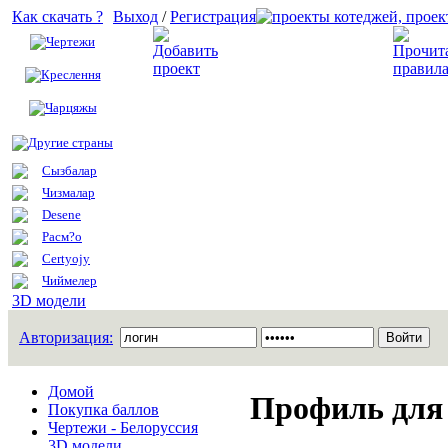
Как скачать ?
Выход
/
Регистрация
Чертежи
Добавить проект
Креслення
Чарцяжы
Другие страны
Сызбалар
Чизмалар
Desene
Расм?о
Certyojy
Чиймелер
3D модели
Авторизация:
Домой
Профиль для 
Покупка баллов
Чертежи - Белоруссия
3D модели