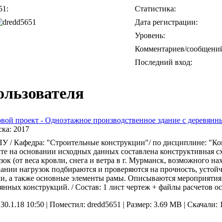
51:
Статистика:
Дата регистрации:
Уровень:
Комментариев/сообщени
Последний вход:
ользователя
вой проект - Одноэтажное производственное здание с деревянн
ска:
2017
 / Кафедра: "Строительные конструкции"/ по дисциплине: "Кон
те на основании исходных данных составлена конструктивная сх
зок (от веса кровли, снега и ветра в г. Мурманск, возможного н
ании нагрузок подбираются и проверяются на прочность, устой
и, а также основные элементы рамы. Описываются мероприятия 
янных конструкций. / Состав: 1 лист чертеж + файлы расчетов ос
 30.1.18 10:50 |
Поместил: dredd5651 |
Размер: 3.69 MB |
Скачали: 