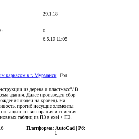
29.1.18
й:
0
6.5.19 11:05
ым каркасом в г. Мурманск
|
Год
струкции из дерева и пластмасс"/ В
ема здания. Далее произведен сбор
ахождения людей на кровел). На
чивость, прогиб несущие элементы
по защите от возгорания и гниения
новных таблиц из ПЗ в exel + ПЗ.
16
Платформа:
AutoCad
|
Рб:
1