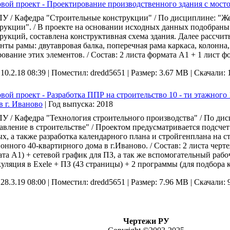
вой проект - Проектирование производственного здания с мос
 / Кафедра "Строительные конструкции" / По дисциплине: "Ж
рукции". / В проекте на основании исходных данных подобра
рукций, составлена конструктивная схема здания. Далее рассч
нты рамы: двутавровая балка, поперечная рама каркаса, колонна
ование этих элементов. / Состав: 2 листа формата А1 + 1 лист 
 10.2.18 08:39 |
Поместил: dredd5651 |
Размер: 3.67 MB |
Скачали: 
вой проект - Разработка ППР на строительство 10 - ти этажного 
в г. Иваново
|
Год выпуска:
2018
 / Кафедра "Технология строительного производства" / По ди
авление в строительстве" / Проектом предусматривается подсче
х, а также разработка календарного плана и стройгенплана на с
онного 40-квартирного дома в г.Иваново. / Состав: 2 листа че
та А1) + сетевой график для ПЗ, а так же вспомогательный раб
уляция в Exele + ПЗ (43 страницы) + 2 программы (для подбора к
 28.3.19 08:00 |
Поместил: dredd5651 |
Размер: 7.96 MB |
Скачали: 
Чертежи РУ