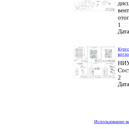
дис
вент
отоп
1
Дата
Курсо
котло
НИУ
Сост
2
Дата
Использование м