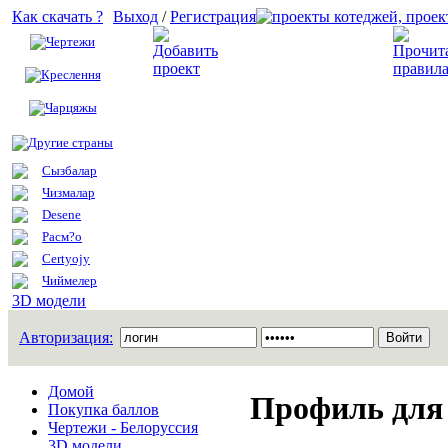
Как скачать ?
Выход
/
Регистрация
Чертежи
Добавить проект
Креслення
Чарцяжы
Другие страны
Сызбалар
Чизмалар
Desene
Расм?о
Certyojy
Чиймелер
3D модели
Авторизация:
Домой
Профиль для 
Покупка баллов
Чертежи - Белоруссия
3D модели