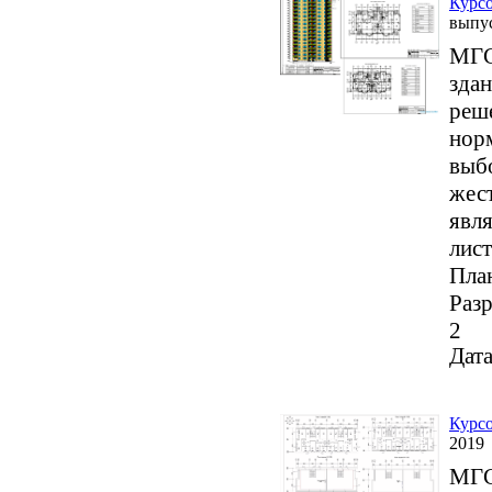
Курсо
выпу
МГС
зда
реше
нор
выб
жес
явля
лист
План
Разр
2
Дата
Курсо
2019
МГС