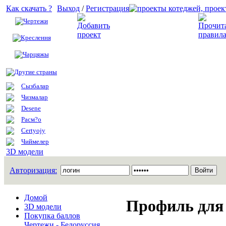
Как скачать ?
Выход
/
Регистрация
Чертежи
Добавить проект
Креслення
Чарцяжы
Другие страны
Сызбалар
Чизмалар
Desene
Расм?о
Certyojy
Чиймелер
3D модели
Авторизация:
Домой
Профиль для 
3D модели
Покупка баллов
Чертежи - Белоруссия