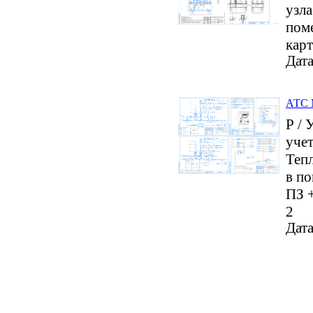
узла
пом
карт
Дата
АТС 
Р /
учет
Тепл
в по
ПЗ 
2
Дата