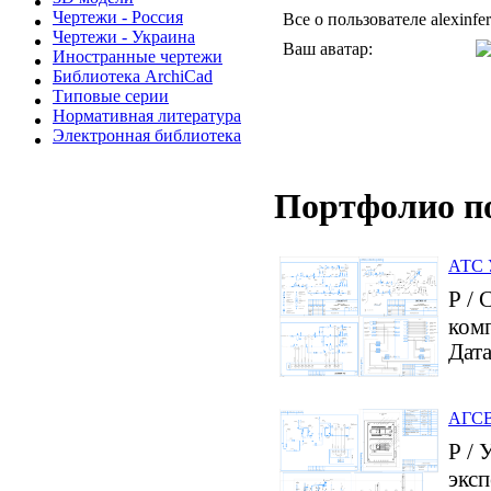
Чертежи - Россия
Все о пользователе alexinfer
Чертежи - Украина
Ваш аватар:
Иностранные чертежи
Библиотека ArchiCad
Типовые серии
Нормативная литература
Электронная библиотека
Портфолио п
АТС У
Р / 
ком
Дата
АГСВ 
Р / 
эксп