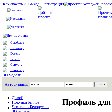
Как скачать ?
Выход
/
Регистрация
Чертежи
Добавить проект
Креслення
Чарцяжы
Другие страны
Сызбалар
Чизмалар
Desene
Расм?о
Certyojy
Чиймелер
3D модели
Авторизация:
Домой
Профиль для 
Покупка баллов
Чертежи - Белоруссия
3D модели