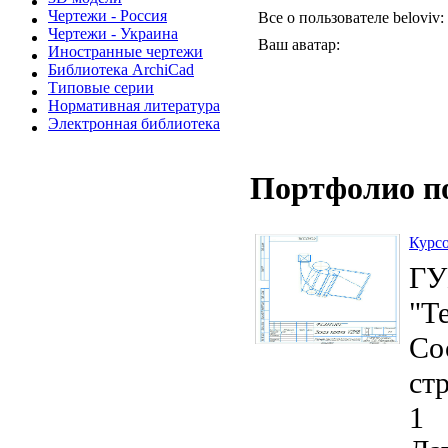
Чертежи - Россия
Все о пользователе beloviv:
Чертежи - Украина
Ваш аватар:
Иностранные чертежи
Библиотека ArchiCad
Типовые серии
Нормативная литература
Электронная библиотека
Портфолио п
Курсо
ГУ
"Т
Со
ст
1