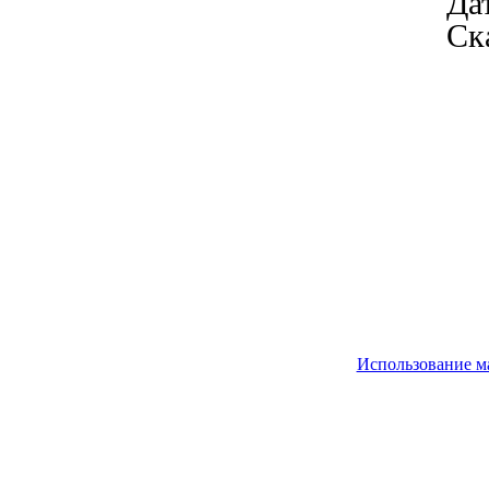
Дат
Ск
Использование м