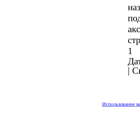
на
по
ак
ст
1
Дат
|
С
Использование м