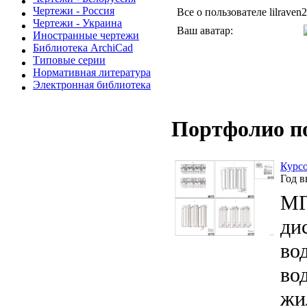
Чертежи - Россия
Все о пользователе lilraven2
Чертежи - Украина
Ваш аватар:
Иностранные чертежи
Библиотека ArchiCad
Типовые серии
Нормативная литература
Электронная библиотека
Портфолио п
Курсо
Год 
МГ
ди
во
во
жи