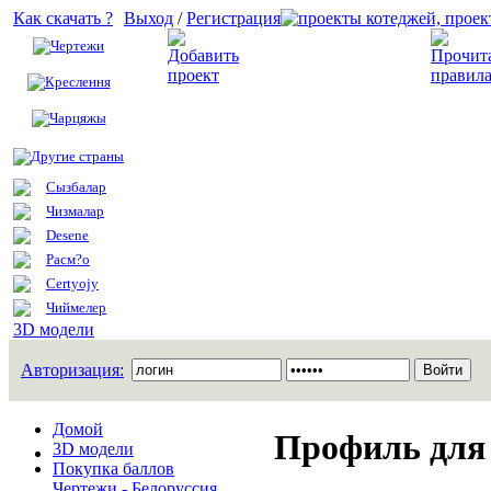
Как скачать ?
Выход
/
Регистрация
Чертежи
Добавить проект
Креслення
Чарцяжы
Другие страны
Сызбалар
Чизмалар
Desene
Расм?о
Certyojy
Чиймелер
3D модели
Авторизация:
Домой
Профиль для 
3D модели
Покупка баллов
Чертежи - Белоруссия