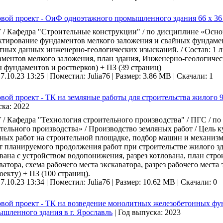
вой проект - ОиФ одноэтажного промышленного здания 66 х 36
/ Кафедра "Строительные конструкции" / по дисциплине «Осно
тирование фундаментов мелкого заложения и свайных фундаме
тных данных инженерно-геологических изысканий. / Состав: 1 
ментов мелкого заложения, план здания, Инженерно-геологичес
 фундаментов и ростверков) + ПЗ (39 страниц)
 7.10.23 13:25 |
Поместил: Julia76 |
Размер: 3.86 MB |
Скачали: 1
вой проект - ТК на земляные работы для строительства жилого 9-
ска:
2022
/ Кафедра "Технология строительного производства" / ПГС / п
тельного производства» / Производство земляных работ / Цель ку
ных работ на строительной площадке, подбор машин и механизмо
т планируемого продолжения работ при строительстве жилого зда
вана с устройством водопонижения, разрез котлована, план стр
ватора, схема рабочего места экскаватора, разрез рабочего мест
оекту) + ПЗ (100 страниц).
 7.10.23 13:34 |
Поместил: Julia76 |
Размер: 10.62 MB |
Скачали: 0
вой проект - ТК на возведение монолитных железобетонных фу
шленного здания в г. Ярославль
|
Год выпуска:
2023