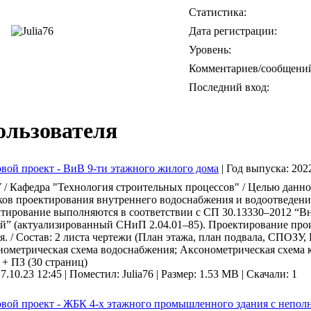
Статистика:
Дата регистрации:
Уровень:
Комментариев/сообщени
Последний вход:
ользователя
вой проект - ВиВ 9-ти этажного жилого дома
|
Год выпуска:
202
/ Кафедра "Технология строительных процессов" / Целью данно
ов проектирования внутреннего водоснабжения и водоотведения
тирование выполняются в соответствии с СП 30.13330–2012 “В
й” (актуализированный СНиП 2.04.01–85). Проектирование прои
я. / Состав: 2 листа чертежи (План этажа, план подвала, СПОЗУ
ометрическая схема водоснабжения; Аксонометрическая схема 
 + ПЗ (30 страниц)
 7.10.23 12:45 |
Поместил: Julia76 |
Размер: 1.53 MB |
Скачали: 1
вой проект - ЖБК 4-х этажного промышленного здания с неполн