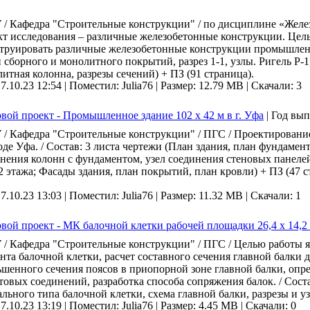
/ Кафедра "Строительные конструкции" / по дисциплине «Желе
т исследования – различные железобетонные конструкции. Цель 
труировать различные железобетонные конструкции промышленно
 сборного и монолитного покрытий, разрез 1-1, узлы. Ригель Р-1
итная колонна, разрезы сечений) + ПЗ (91 страница).
 7.10.23 12:54 |
Поместил: Julia76 |
Размер: 12.79 MB |
Скачали: 3
вой проект - Промышленное здание 102 х 42 м в г. Уфа
|
Год вып
/ Кафедра "Строительные конструкции" / ПГС / Проектировани
оде Уфа. / Состав: 3 листа чертежи (План здания, план фундаментов
нения колонн с фундаментом, узел соединения стеновых панелей
 этажа; Фасады здания, план покрытий, план кровли) + ПЗ (47 с
 7.10.23 13:03 |
Поместил: Julia76 |
Размер: 11.32 MB |
Скачали: 1
вой проект - МК балочной клетки рабочей площадки 26,4 х 14,2
/ Кафедра "Строительные конструкции" / ПГС / Целью работы я
нта балочной клетки, расчет составного сечения главной балки д
шенного сечения поясов в приопорной зоне главной балки, опр
товых соединений, разработка способа сопряжения балок. / Сост
льного типа балочной клетки, схема главной балки, разрезы и уз
 7.10.23 13:19 |
Поместил: Julia76 |
Размер: 4.45 MB |
Скачали: 0