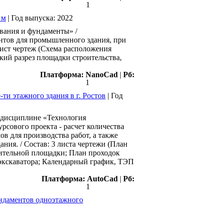
1
 м
|
Год выпуска:
2022
вания и фундаменты» /
нтов для промышленного здания, при
лист чертеж (Схема расположения
кий разрез площадки строительства,
Платформа:
NanoCad
|
Рб:
1
ти этажного здания в г. Ростов
|
Год
о дисциплине «Технология
рсового проекта - расчет количества
в для производства работ, а также
ния. / Состав: 3 листа чертежи (План
оительной площадки; План проходок
а экскаватора; Календарный график, ТЭП
Платформа:
AutoCad
|
Рб:
1
ндаментов одноэтажного