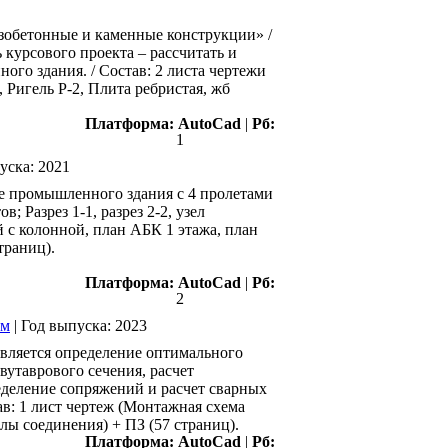
зобетонные и каменные конструкции» /
курсового проекта – рассчитать и
го здания. / Состав: 2 листа чертежи
, Ригель Р-2, Плита ребристая, жб
Платформа:
AutoCad
|
Рб:
1
уска:
2021
е промышленного здания с 4 пролетами
; Разрез 1-1, разрез 2-2, узел
 с колонной, план АБК 1 этажа, план
траниц).
Платформа:
AutoCad
|
Рб:
2
 м
|
Год выпуска:
2023
вляется определение оптимального
вутаврового сечения, расчет
еделение сопряжений и расчет сварных
ав: 1 лист чертеж (Монтажная схема
лы соединения) + ПЗ (57 страниц).
Платформа:
AutoCad
|
Рб: