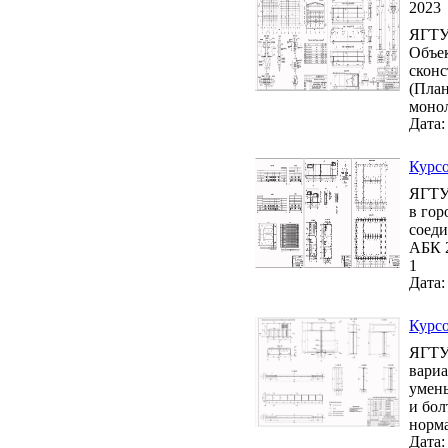
2023
ЯГТУ 
Объек
сконс
(План
монол
Дата:
Курсо
ЯГТУ 
в гор
соеди
АБК 2
1
Дата:
Курсо
ЯГТУ 
вариа
умень
и бол
норма
Дата: