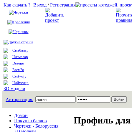
Как скачать ?
Выход
/
Регистрация
Чертежи
Добавить проект
Креслення
Чарцяжы
Другие страны
Сызбалар
Чизмалар
Desene
Расм?о
Certyojy
Чиймелер
3D модели
Авторизация:
Домой
Профиль для 
Покупка баллов
Чертежи - Белоруссия
3D модели