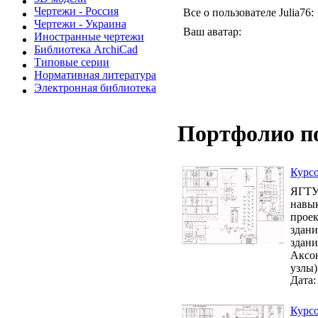
Чертежи - Россия
Все о пользователе Julia76:
Чертежи - Украина
Ваш аватар:
Иностранные чертежи
Библиотека ArchiCad
Типовые серии
Нормативная литература
Электронная библиотека
Портфолио п
Курсо
ЯГТУ 
навык
проек
здани
здани
Аксон
узлы)
Дата:
Курсо