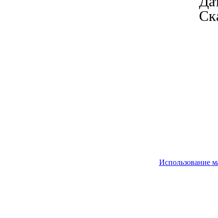
Дат
Ск
Использование м