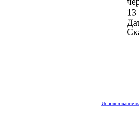
че
13
Дат
Ск
Использование м