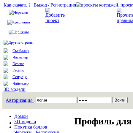
Как скачать ?
Выход
/
Регистрация
Чертежи
Добавить проект
Креслення
Чарцяжы
Другие страны
Сызбалар
Чизмалар
Desene
Расм?о
Certyojy
Чиймелер
3D модели
Авторизация:
Домой
Профиль для
3D модели
Покупка баллов
Чертежи - Белоруссия