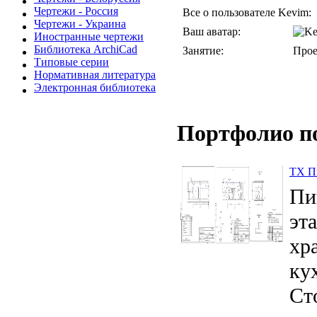
Чертежи - Россия
Все о пользователе Kevim:
Чертежи - Украина
Ваш аватар:
Иностранные чертежи
Библиотека ArchiCad
Занятие:
Про
Типовые серии
Нормативная литература
Электронная библиотека
Портфолио п
ТХ П
Пи
эт
хр
ку
Ст