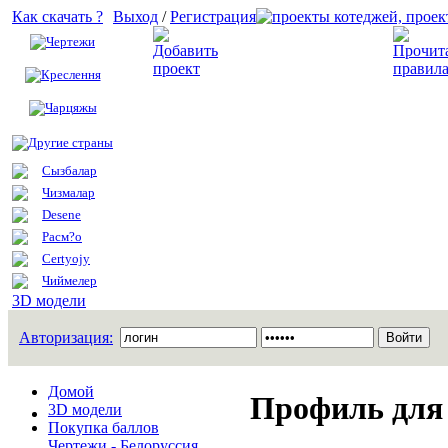
Как скачать ?
Выход
/
Регистрация
Чертежи
Добавить проект
Креслення
Чарцяжы
Другие страны
Сызбалар
Чизмалар
Desene
Расм?о
Certyojy
Чиймелер
3D модели
Авторизация:
Домой
Профиль для 
3D модели
Покупка баллов
Чертежи - Белоруссия