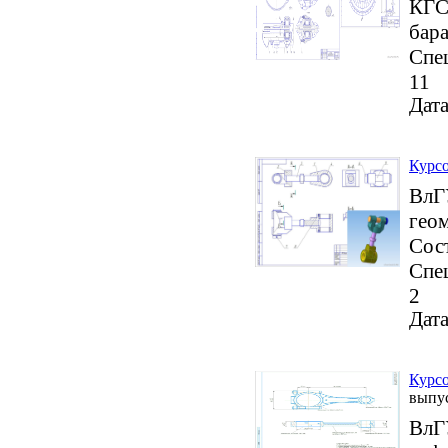
КГСХ
бара
Спе
11
Дата
Курсо
ВлГУ
гео
Сост
Спе
2
Дата
Курсо
выпу
ВлГУ