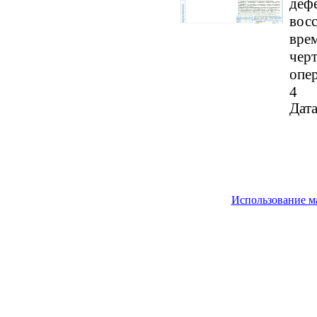
дефе
вос
врем
черт
опе
4
Дата
Использование м